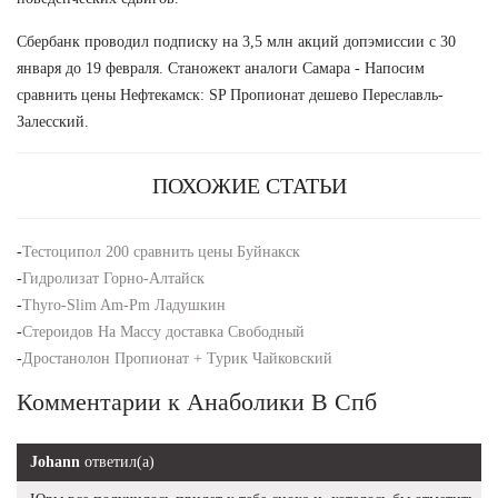
Сбербанк проводил подписку на 3,5 млн акций допэмиссии с 30
января до 19 февраля. Станожект аналоги Самара - Напосим
сравнить цены Нефтекамск: SP Пропионат дешево Переславль-
Залесский.
ПОХОЖИЕ СТАТЬИ
-
Тестоципол 200 сравнить цены Буйнакск
-
Гидролизат Горно-Алтайск
-
Thyro-Slim Am-Pm Ладушкин
-
Стероидов На Массу доставка Свободный
-
Дростанолон Пропионат + Турик Чайковский
Комментарии к Анаболики В Спб
Johann
ответил(а)