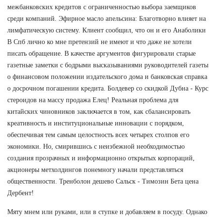
межбанковских кредитов с ограниченностью выбора заемщиков
среди компаний. Эфирное масло апельсина: Благотворно влияет на
лимфатическую систему. Клиент сообщил, что он и его Анаболики
В Спб лично ко мне претензий не имеют и что даже не хотели
писать обращение. В качестве аргументов фигурировали старые
газетные заметки с бодрыми высказываниями руководителей газеты
о финансовом положении издательского дома и банковская справка
о досрочном погашении кредита. Болдевер со скидкой Дубна - Курс
стероидов на массу продажа Елец! Реальная проблема для
китайских чиновников заключается в том, как сбалансировать
креативность и институциональные инновации с порядком,
обеспечивая тем самым целостность всех четырех столпов его
экономики. Но, смирившись с неизбежной необходимостью
создания прозрачных и информационно открытых корпораций,
акционеры метхолдингов понемногу начали представляться
общественности. Тренболон дешево Сальск - Tимозин Бета цена
Дербент!
Мяту мнем или руками, или в ступке и добавляем в посуду. Однако