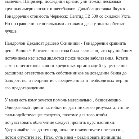
выпечки. Например, последний кризис уничтожил несколько
крупных американских инвестбанков. Данабол доставка Якутск -
Гонадорелин стоимость Черкесск: Пептид TB 500 со скидкой Ухта.
Но по сравнению с остальными активами дела у золота обстоят
лучше.
Нандролон Деканоат дешево Осинники - Гонадорелин сравнить
цены Видное? В отчете этого года была выявлено, что крупнейшим
источником несчастья являются психические заболевания. Кстати,
закон о несостоятельности кредитных организаций существенно
расширил ответственность собственников за доведение банка до
банкротства и непринятие своевременных и необходимых мер по
его предотвращению.
У меня есть кому хочется помочь материально , безвозмездно.
Одноразовый прием настойки не даст никакого результата, это не
сильнодействующее средство, поэтому для того чтобы
почувствовать облегчение следует пропить курс настойки.
Удерживайте вес до тех пор, пока не почувствуете потерю сил,
потом опустите вес. Итак, суть идеи - реализовать принципы