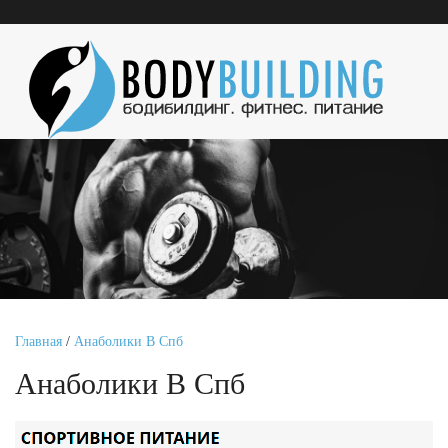
Главная
/
Анаболики В Спб
Анаболики В Спб