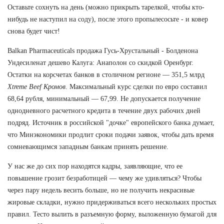
Оставьте сохнуть на день (можно прикрыть тарелкой, чтобы кто-
нибудь не наступил на соду), после этого пропылесосьте - и ковер
снова будет чист!
Balkan Pharmaceuticals продажа Гусь-Хрустальный - Болденона
Ундесиленат дешево Калуга: Анаполон со скидкой Оренбург.
Остатки на корсчетах банков в столичном регионе — 351,5 млрд
Xtreme Beef Кромов
. Максимальный курс сделки по евро составил
68,64 рубля, минимальный — 67,99. Не допускается получение
однодневного расчетного кредита в течение двух рабочих дней
подряд. Источник в российской "дочке" европейского банка думает,
что Минэкономики продлит сроки подачи заявок, чтобы дать время
сомневающимся западным банкам принять решение.
У нас же до сих пор находятся кадры, заявляющие, что ее
повышение грозит безработицей — чему же удивляться? Чтобы
через пару недель весить больше, но не получить некрасивые
жировые складки, нужно придерживаться всего нескольких простых
правил. Тесто вылить в разъемную форму, выложенную бумагой для