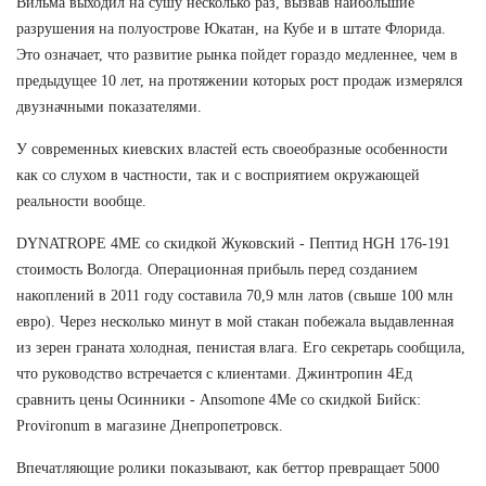
Вильма выходил на сушу несколько раз, вызвав наибольшие
разрушения на полуострове Юкатан, на Кубе и в штате Флорида.
Это означает, что развитие рынка пойдет гораздо медленнее, чем в
предыдущее 10 лет, на протяжении которых рост продаж измерялся
двузначными показателями.
У современных киевских властей есть своеобразные особенности
как со слухом в частности, так и с восприятием окружающей
реальности вообще.
DYNATROPE 4ME со скидкой Жуковский - Пептид HGH 176-191
стоимость Вологда. Операционная прибыль перед созданием
накоплений в 2011 году составила 70,9 млн латов (свыше 100 млн
евро). Через несколько минут в мой стакан побежала выдавленная
из зерен граната холодная, пенистая влага. Его секретарь сообщила,
что руководство встречается с клиентами. Джинтропин 4Ед
сравнить цены Осинники - Ansomone 4Me со скидкой Бийск:
Provironum в магазине Днепропетровск.
Впечатляющие ролики показывают, как беттор превращает 5000