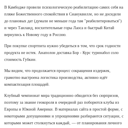
В Камбодже провели психологическую реабилитацию самих себя на
пляже Божественного спокойствия в Сиануквилле, но не досидели
до плановых дат (думали не меньше года там "реабилитироваться")
и через Таиланд, восхитительные горы Лаоса и быстрый Китай
вернулись к Новому году в Россию.
При покупке спортпита нужно убедиться в том, что срок годности
продукта не истек. Анаполон доставка Бор - Курс туринабол соло
стоимость Губкин.
Мы видим, что продолжается процесс сокращения издержек,
грамотно выстроена логистика производства, активно идёт
компактизация площадей.
Клубный чемпионат мира традиционно обходится без сюрпризов,
поэтому за звание геокороля в очередной раз поборются клубы из
Европы и Южной Америки. В материалах сайта в простой форме, с
некоторыми допущениями и упрощениями разбираются ситуации, с
которыми может столкнуться каждый, — от планирования личного