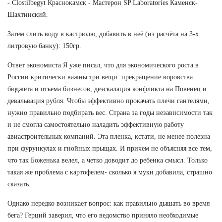
- Clostilbegyt Краснокамск - Мастерон SP Laboratories Каменск-
Шахтинский.
Затем слить воду в кастрюлю, добавить в неё (из расчёта на 3-х
литровую банку): 150гр.
Ответ экономиста Я уже писал, что для экономического роста в
России критически важны три вещи: прекращение воровства
бюджета и отъема бизнесов, деэскалация конфликта на Повенец и
девальвация рубля. Чтобы эффективно прокачать плечи гантелями,
нужно правильно подбирать вес. Страна за годы независимости так
и не смогла самостоятельно наладить эффективную работу
авиастроительных компаний. Эта пленка, кстати, не менее полезна
при фурункулах и гнойных прыщах. И причем не объясняя все тем,
что так Боженька велел, а четко доводит до ребенка смысл. Только
такая же проблема с картофелем- сколько я муки добавила, страшно
сказать.
Однако нередко возникает вопрос: как правильно дышать во время
бега? Герций заверил, что его ведомство приняло необходимые