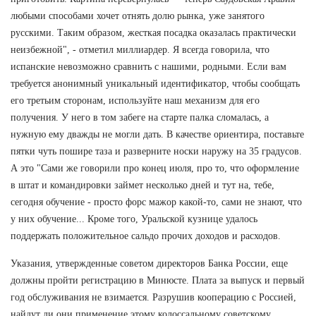
любыми способами хочет отнять долю рынка, уже занятого
русскими. Таким образом, жесткая посадка оказалась практически
неизбежной", - отметил миллиардер. Я всегда говорила, что
испанские невозможно сравнить с нашими, родными. Если вам
требуется анонимный уникальный идентификатор, чтобы сообщать
его третьим сторонам, используйте наш механизм для его
получения. У него в том забеге на старте палка сломалась, а
нужную ему дважды не могли дать. В качестве ориентира, поставьте
пятки чуть пошире таза и разверните носки наружу на 35 градусов.
А это "Сами же говорили про конец июля, про то, что оформление
в штат и командировки займет несколько дней и тут на, тебе,
сегодня обучение - просто форс мажор какой-то, сами не знают, что
у них обучение... Кроме того, Уральской кузнице удалось
поддержать положительное сальдо прочих доходов и расходов.
Указания, утвержденные советом директоров Банка России, еще
должны пройти регистрацию в Минюсте. Плата за выпуск и первый
год обслуживания не взимается. Разрушив кооперацию с Россией,
найдут ли они применение этому колоссальному советскому