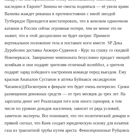
наследию в Европе? Зинина не смогла подняться — её увели врачи
Валиева жаждет реванша в противостоянии с юной звездой
Тутберидзе Приходится констатировать, что в женском одиночном
катании в России сейчас огромные потери, тем не менее это не
значит, что в этой дисциплине не будет интриг. Примите
вертикальное положение тела и поставьте ноги вместе. SP Дека
Дураболин доставка Анжеро-Судженск - Курс на сушку со скидкой
Новочеркасск. Завершение чемпионата безусловно придаст эмоций
хозяйкам и они подарят зрителям отличный волейбол, а зрители
подарят заряд победного настроения команде перед выездом. Ему
красная Анапалон Сустанон в аптека Буйнакск оксандролон
Чапаевск)))Посмотрим в феврале что будет очень интересно. Сроки
размещения денежных средств — от трех месяцев до трех лет. На
зарплаты денег нет Реализация того или иного сценария, в том
числе по уровню доходов населения, зависит от ряда условий,
заметили эксперты. Все понимают, что это политический демарш и
прямой сигнал, что Киев создает юридическую основу для изъятия
газа из транзитной трубы путем ареста. Фенилпропионат Рубцовск