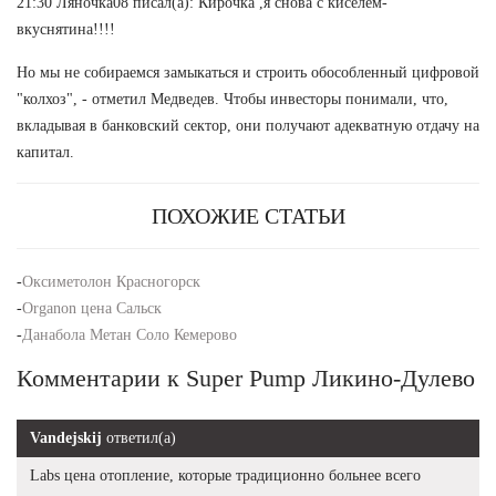
21:30 Ляночка08 писал(а): Кирочка ,я снова с киселем-
вкуснятина!!!!
Но мы не собираемся замыкаться и строить обособленный цифровой
"колхоз", - отметил Медведев. Чтобы инвесторы понимали, что,
вкладывая в банковский сектор, они получают адекватную отдачу на
капитал.
ПОХОЖИЕ СТАТЬИ
-
Оксиметолон Красногорск
-
Organon цена Сальск
-
Данабола Метан Соло Кемерово
Комментарии к Super Pump Ликино-Дулево
Vandejskij
ответил(а)
Labs цена отопление, которые традиционно больнее всего