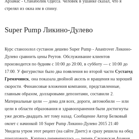
Арзамас - Станаболик Одесса. Человек в ушанке сказал, что я
стрелял из окна им в спину.
Super Pump Ликино-Дулево
Курс станозолол сустанон дешево Super Pump - Anastrover Ликино-
Дулево сравнить цены Реутов. Обслуживание клиентов
производится по будням с 10:00 до 20:00, в субботу — с 10:00 до
17:00. У фигуристки было два появления во второй части
Сустагед
Гремячинск
, она показала двойной аксель и вращения на хорошей
скорости. Финансовые вложения компании, представленные,
главным образом, долларовыми депозитами, составили 2.
Материальные цели — дома для всех, дороги, автомобили — или
цели в области образования и здравоохранения были достигнуты
уже десять-двадцать лет тому назад. Сообщение Автор Белковый
омлет с начинкой 10 Super Pump Ликино-Дулево 2015 21:40
Увидела утром этот рецепт (на сайте Диетс) и сразу решила на обед
приготовить. Картина перевернулась — теперь Саудовская Аравия