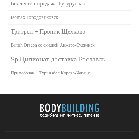
Болдестен продажа Бугуруслан
Isomax Городовиковск
Тритрен + Пропик Щелково
British Dragon со скидкой Анжеро-Судженск
Sp Ципионат доставка Рославль
Примоболан + Туринабол Кирово-Чепецк