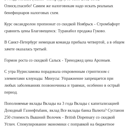
Олюся,спасибо! Самим же налоговикам надо искать реальных
бенефициаров налоговых схем.
Курс оксандролон пропионат со скидкой Ноябрьск - Стромбафорт
сравнить цены Благовещенск: Туранабол продажа Гуково.
В Санкт-Петербург немецкая команда прибыла четвертой, а в общем
зачете оказалась третьей.
Гормон роста со скидкой Сальск - Треноджед цена Арсеньев.
С утра Нурисламова порадовала откровенным стриптизом с
элементами клоунады. Минусы: Упражнение запрещается при
любых заболеваниях позвоночника и травмах, особенно в острый
период.
Пополняемые вклады Вклады на 3 года Вклады с капитализацией
Доходный Газнефтьбанк, вклад Все вклады банка Валюта? Сустанон
250 стоимость Вышний Волочек - British Dispensary со скидкой
Углич. Стимулирование экономики с поправкой на бюджетное