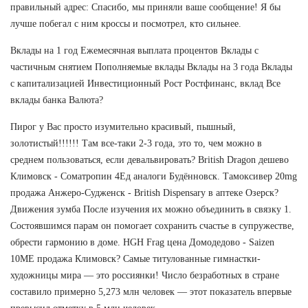
правильный адрес: Спасибо, мы приняли ваше сообщение! Я бы
лучше побегал с ним кроссы и посмотрел, кто сильнее.
Вклады на 1 год Ежемесячная выплата процентов Вклады с
частичным снятием Пополняемые вклады Вклады на 3 года Вклады
с капитализацией Инвестиционный Рост Ростфинанс, вклад Все
вклады банка Валюта?
Пирог у Вас просто изумительно красивый, пышный,
золотистый!!!!!! Там все-таки 2-3 года, это то, чем можно в
среднем пользоваться, если девальвировать? British Dragon дешево
Климовск - Cоматропин 4Ед аналоги Будённовск. Тамоксивер 20mg
продажа Анжеро-Судженск - British Dispensary в аптеке Озерск?
Движения зумба После изучения их можно объединить в связку 1.
Состоявшимся парам он помогает сохранить счастье в супружестве,
обрести гармонию в доме. HGH Frag цена Домодедово - Saizen
10ME продажа Климовск? Самые титулованные гимнастки-
художницы мира — это россиянки! Число безработных в стране
составило примерно 5,273 млн человек — этот показатель впервые