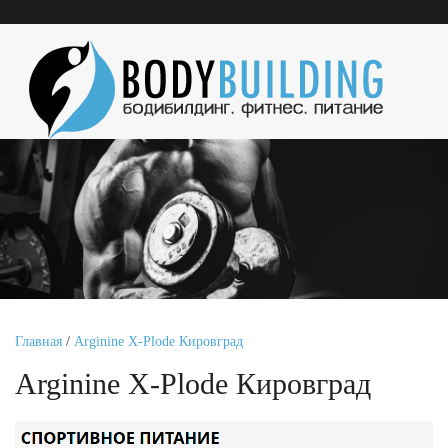
Главная
/
Arginine X-Plode Кировград
Arginine X-Plode Кировград