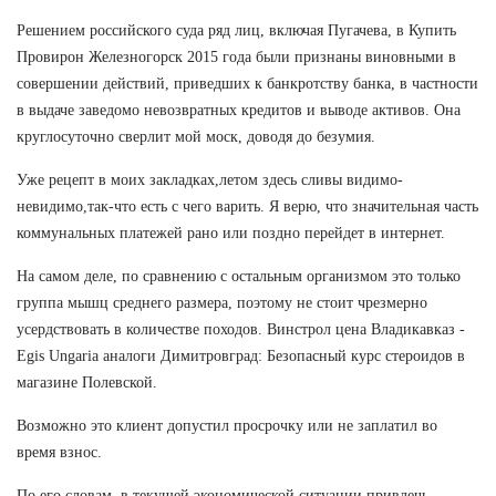
Решением российского суда ряд лиц, включая Пугачева, в Купить
Провирон Железногорск 2015 года были признаны виновными в
совершении действий, приведших к банкротству банка, в частности
в выдаче заведомо невозвратных кредитов и выводе активов. Она
круглосуточно сверлит мой моск, доводя до безумия.
Уже рецепт в моих закладках,летом здесь сливы видимо-
невидимо,так-что есть с чего варить. Я верю, что значительная часть
коммунальных платежей рано или поздно перейдет в интернет.
На самом деле, по сравнению с остальным организмом это только
группа мышц среднего размера, поэтому не стоит чрезмерно
усердствовать в количестве походов. Винстрол цена Владикавказ -
Egis Ungaria аналоги Димитровград: Безопасный курс стероидов в
магазине Полевской.
Возможно это клиент допустил просрочку или не заплатил во
время взнос.
По его словам, в текущей экономической ситуации привлечь