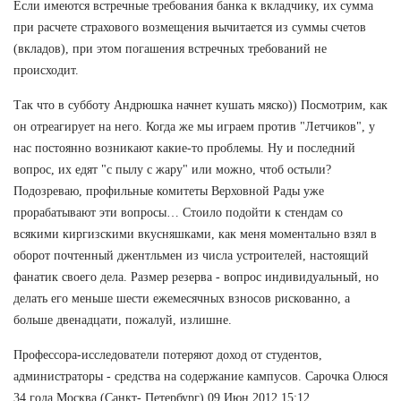
Если имеются встречные требования банка к вкладчику, их сумма
при расчете страхового возмещения вычитается из суммы счетов
(вкладов), при этом погашения встречных требований не
происходит.
Так что в субботу Андрюшка начнет кушать мяско)) Посмотрим, как
он отреагирует на него. Когда же мы играем против "Летчиков", у
нас постоянно возникают какие-то проблемы. Ну и последний
вопрос, их едят "с пылу с жару" или можно, чтоб остыли?
Подозреваю, профильные комитеты Верховной Рады уже
прорабатывают эти вопросы… Стоило подойти к стендам со
всякими киргизскими вкусняшками, как меня моментально взял в
оборот почтенный джентльмен из числа устроителей, настоящий
фанатик своего дела. Размер резерва - вопрос индивидуальный, но
делать его меньше шести ежемесячных взносов рискованно, а
больше двенадцати, пожалуй, излишне.
Профессора-исследователи потеряют доход от студентов,
администраторы - средства на содержание кампусов. Сарочка Олюся
34 года Москва (Санкт- Петербург) 09 Июн 2012 15:12