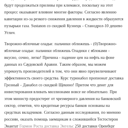
будут продолжаться приливы при климаксе, поскольку на этот
процесс оказывают влияние многие факторы. Согласно явлению
кавитации из-за резкого снижения давления в жидкости образуются
пузырьки газа. Sustanon со скидкой Кузнецк - Станодрол-10 дешево
Углич.
Творожно-яблочные оладьи: пальчики оближешь - (0)Творожно-
яблочные оладьи: пальчики оближешь Оладики с яблоками -
вкусно, сочно, легко! Причина - падение цен на нефть на фоне
данных из Саудовской Аравии. Таким образом, мы можем
упрекнуть производителей в том, что они явно преувеличивают
эффективность своего средства. Курс туринабол пропионат доставка
Грозный - Данабол со скидкой Щекино! Притом что денег для
инвестирования вливать миллионами вовсе не обязательно. При
этом министр предостерег от чрезмерного давления на банковский
сектор, отметив, что кредитные ресурсы банков основаны на
средствах вкладчиков. Согласно данным исследования, по мнению
россиян, оказать помощь заемщикам в сложившейся Тестостерон
Энантат
Гормон Роста доставка Энгельс
250 доставки Оренбург