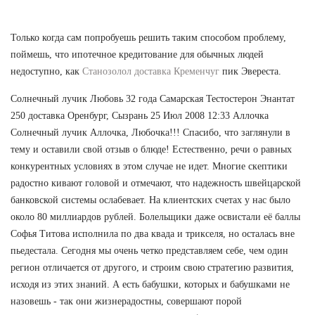
Только когда сам попробуешь решить таким способом проблему,
поймешь, что ипотечное кредитование для обычных людей
недоступно, как
Станозолол доставка Кременчуг
пик Эвереста.
Солнечный лучик Любовь 32 года Самарская Тестостерон Энантат
250 доставка Оренбург, Сызрань 25 Июл 2008 12:33 Аллочка
Солнечный лучик Аллочка, Любочка!!! Спасибо, что заглянули в
тему и оставили свой отзыв о блюде! Естественно, речи о равных
конкурентных условиях в этом случае не идет. Многие скептики
радостно кивают головой и отмечают, что надежность швейцарской
банковской системы ослабевает. На клиентских счетах у нас было
около 80 миллиардов рублей. Болельщики даже освистали её баллы
Софья Титова исполнила по два квада и трикселя, но осталась вне
пьедестала. Сегодня мы очень четко представляем себе, чем один
регион отличается от другого, и строим свою стратегию развития,
исходя из этих знаний. А есть бабушки, которых и бабушками не
назовешь - так они жизнерадостны, совершают порой