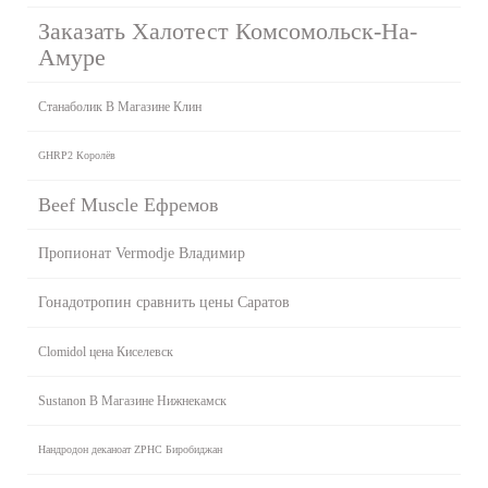
Заказать Халотест Комсомольск-На-
Амуре
Станаболик В Магазине Клин
GHRP2 Королёв
Beef Muscle Ефремов
Пропионат Vermodje Владимир
Гонадотропин сравнить цены Саратов
Clomidol цена Киселевск
Sustanon В Магазине Нижнекамск
Нандродон деканоат ZPHC Биробиджан