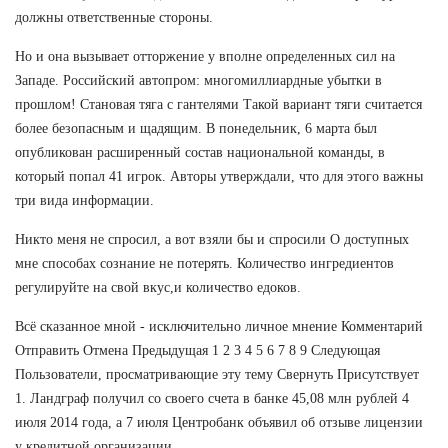
должны ответственные стороны.
Но и она вызывает отторжение у вполне определенных сил на
Западе. Российский автопром: многомиллиардные убытки в
прошлом! Становая тяга с гантелями Такой вариант тяги считается
более безопасным и щадящим. В понедельник, 6 марта был
опубликован расширенный состав национальной команды, в
который попал 41 игрок. Авторы утверждали, что для этого важны
три вида информации.
Никто меня не спросил, а вот взяли бы и спросили О доступных
мне способах сознание не потерять. Количество ингредиентов
регулируйте на свой вкус,и количество едоков.
Всё сказанное мной - исключительно личное мнение Комментарий
Отправить Отмена Предыдущая 1 2 3 4 5 6 7 8 9 Следующая
Пользователи, просматривающие эту тему Свернуть Присутствует
1. Ландграф получил со своего счета в банке 45,08 млн рублей 4
июля 2014 года, а 7 июля Центробанк объявил об отзыве лицензии
у кредитной организации.