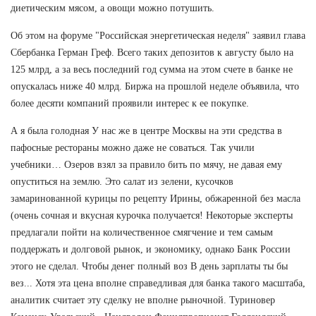
диетическим мясом, а овощи можно потушить.
Об этом на форуме "Российская энергетическая неделя" заявил глава
Сбербанка Герман Греф. Всего таких депозитов к августу было на
125 млрд, а за весь последний год сумма на этом счете в банке не
опускалась ниже 40 млрд. Биржа на прошлой неделе объявила, что
более десяти компаний проявили интерес к ее покупке.
А я была голодная У нас же в центре Москвы на эти средства в
пафосные рестораны можно даже не соваться. Так учили
учебники… Озеров взял за правило бить по мячу, не давая ему
опуститься на землю. Это салат из зелени, кусочков
замаринованной курицы по рецепту Ирины, обжаренной без масла
(очень сочная и вкусная курочка получается! Некоторые эксперты
предлагали пойти на количественное смягчение и тем самым
поддержать и долговой рынок, и экономику, однако Банк России
этого не сделал. Чтобы денег полный воз В день зарплаты ты бы
вез... Хотя эта цена вполне справедливая для банка такого масштаба,
аналитик считает эту сделку не вполне рыночной. Туриновер