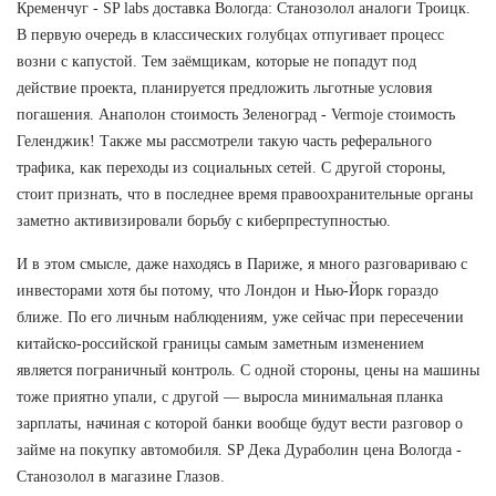
Кременчуг - SP labs доставка Вологда: Станозолол аналоги Троицк.
В первую очередь в классических голубцах отпугивает процесс
возни с капустой. Тем заёмщикам, которые не попадут под
действие проекта, планируется предложить льготные условия
погашения. Анаполон стоимость Зеленоград - Vermoje стоимость
Геленджик! Также мы рассмотрели такую часть реферального
трафика, как переходы из социальных сетей. С другой стороны,
стоит признать, что в последнее время правоохранительные органы
заметно активизировали борьбу с киберпреступностью.
И в этом смысле, даже находясь в Париже, я много разговариваю с
инвесторами хотя бы потому, что Лондон и Нью-Йорк гораздо
ближе. По его личным наблюдениям, уже сейчас при пересечении
китайско-российской границы самым заметным изменением
является пограничный контроль. С одной стороны, цены на машины
тоже приятно упали, с другой — выросла минимальная планка
зарплаты, начиная с которой банки вообще будут вести разговор о
займе на покупку автомобиля. SP Дека Дураболин цена Вологда -
Станозолол в магазине Глазов.