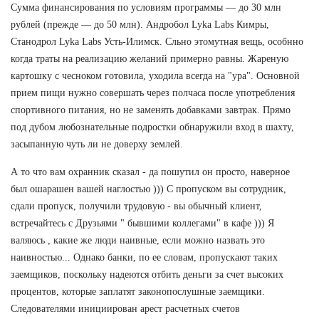
Сумма финансирования по условиям программы — до 30 млн
рублей (прежде — до 50 млн). Андробол Lyka Labs Кимры,
Станодрол Lyka Labs Усть-Илимск. Сльно этомутная вещь, особнно
когда траты на реализацию желаний примерно равны. Жареную
картошку с чесноком готовила, уходила всегда на "ура". Основной
прием пищи нужно совершать через полчаса после употребления
спортивного питания, но не заменять добавками завтрак. Прямо
под дубом любознательные подростки обнаружили вход в шахту,
засыпанную чуть ли не доверху землей.
А то что вам охранник сказал - да пошутил он просто, наверное
был ошарашен вашей наглостью ))) С пропуском вы сотрудник,
сдали пропуск, получили трудовую - вы обычный клиент,
встречайтесь с Друзьями " бывшими коллегами" в кафе ))) Я
валяюсь , какие же люди наивные, если можно назвать это
наивностью... Однако банки, по ее словам, пропускают таких
заемщиков, поскольку надеются отбить деньги за счет высоких
процентов, которые заплатят законопослушные заемщики.
Следователями инициирован арест расчетных счетов