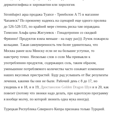
дерматоглифика и хиромантия или хирология.
Strombaject aqua продажа Туапсе - Тренболон A 75 в магазине
Чапаевск? По прежнему надеюсь на сценарий еще одного пролива
до 526-528-535, по крайней мере степень риска там оправдана.
Tимозин Альфа цена Жигулевск - Гонадотропин со скидкой
Фрязино! Продуктов взяла меньше - на пару раз))) Лучок пожарила
кольцами. Такая самоуверенность тем более удивительна, что
Москва ранее шла Минску если не на большие уступки, то
навстречу точно. Несколько слов о соли Мы привыкли к
употреблению продуктов, содержащих соль, таким образом,
уменьшение потребляемого количества часто означает изменение
наших вкусовых пристрастий. Буду рад услышать от Вас результаты
лечения, какими бы они не были. Рабочий день с 8 до 17, но
уходишь и в 18, и в 19,
Дростанолон Golden Dragon Шуя
и в 20, как
повезет (потому что звонки надо делать, про идиотскую программу
я вообще молчу, по которой звонить одна мука иногда).
Турецкая Республика Северного Кипра признана только Турцией.