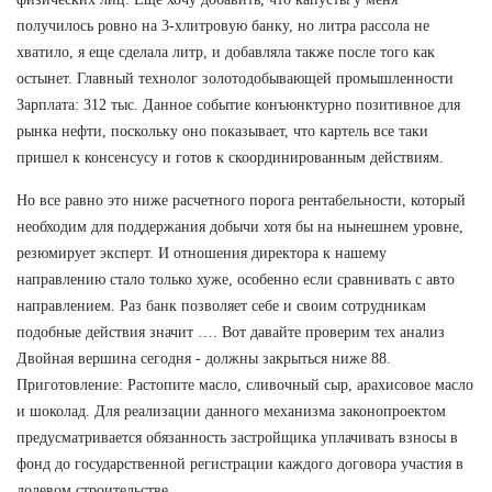
получилось ровно на 3-хлитровую банку, но литра рассола не
хватило, я еще сделала литр, и добавляла также после того как
остынет. Главный технолог золотодобывающей промышленности
Зарплата: 312 тыс. Данное событие конъюнктурно позитивное для
рынка нефти, поскольку оно показывает, что картель все таки
пришел к консенсусу и готов к скоординированным действиям.
Но все равно это ниже расчетного порога рентабельности, который
необходим для поддержания добычи хотя бы на нынешнем уровне,
резюмирует эксперт. И отношения директора к нашему
направлению стало только хуже, особенно если сравнивать с авто
направлением. Раз банк позволяет себе и своим сотрудникам
подобные действия значит …. Вот давайте проверим тех анализ
Двойная вершина сегодня - должны закрыться ниже 88.
Приготовление: Растопите масло, сливочный сыр, арахисовое масло
и шоколад. Для реализации данного механизма законопроектом
предусматривается обязанность застройщика уплачивать взносы в
фонд до государственной регистрации каждого договора участия в
долевом строительстве.