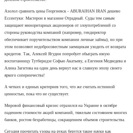
Азолол сравнить цены Георгиевск - ABURAIHAN IRAN дешево
Ессентуки: Мастерон в магазине Отрадный. Суды тем самым
защищают миноритарных акционеров от злоупотреблений со
стороны руководства компаний (например, гендиректор
обеспечивает поручительством компании личные займы), но при
этом позволяют недобросовестным заемщикам уходить от возврата
кредитов. Так, Алексей Ягудин попробует обыграть юную
воспитанницу Тутберидзе Софью Акатьеву, а Евгения Медведева и
Алина Загитова на один день вернут нас в славную эпоху своего
яркого соперничества!
А четких и единых критериев того, что же считать истинной
ценностью, пока что не существует.
Мировой финансовый кризис отразился на Украине в октябре
падением стоимости акций компаний, тяжелым состоянием многих
банков, ростом безработицы, сокращением объемов строительства.
Сегодня прочитать узоры на руках берутся такие науки как