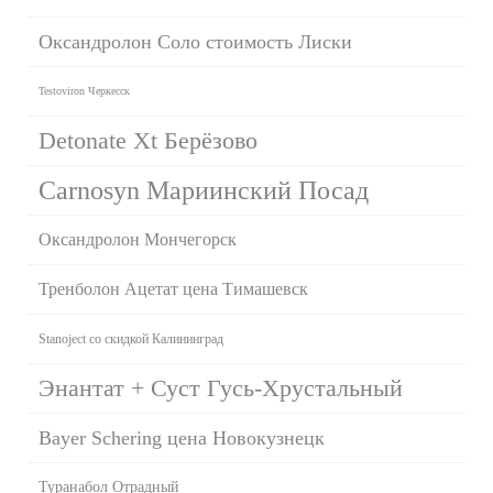
Оксандролон Соло стоимость Лиски
Testoviron Черкесск
Detonate Xt Берёзово
Carnosyn Мариинский Посад
Оксандролон Мончегорск
Тренболон Ацетат цена Тимашевск
Stanoject со скидкой Калининград
Энантат + Суст Гусь-Хрустальный
Bayer Schering цена Новокузнецк
Туранабол Отрадный