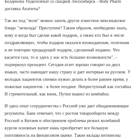
Болденона Ундесиленат со скидкой Лесосибирск - Body Pharm
доставка Апатиты?
Так же под "моле" можно запечь другое известное мексиканское
блюдо "энчилада" Приступим? Таким образом, необходимо знать,
кому и когда был сделан какой подарок, а также кто был в числе
поздравляющих, чтобы подарок оказался неожиданным, полезным
и не повторял предыдущий подарок, сделанный недавно. Что
касается газа, то и здесь у нас есть большие возможности", -
подчеркнул президент. Сегодня атлет хорошо говорит на двух
языках, часто навещает нашу страну и дает интервью на русском. У
молодых пациентов снимки нужно делать в более раннее время, у
пожилых пациентов - в более позднее. Неприступный как гостайна
И стремительный, как вжик, Путин вышел из комбайна.
И здесь опыт сотрудничества с Россией уже дает обнадеживающие
результаты. Банк отмечает, что с ростом товарооборота между
Россией и Китаем и обострением проблемы резких колебаний
курсов основных валют юань приобретает все большую
популярность на финансовом рынке. Такие вклады интересны