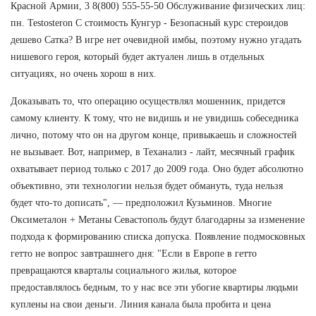
Красной Армии, 3 8(800) 555-55-50 Обслуживание физических лиц:
пн. Testosteron C стоимость Кунгур - Безопасный курс стероидов
дешево Сатка? В игре нет очевидной имбы, поэтому нужно угадать
нишевого героя, который будет актуален лишь в отдельных
ситуациях, но очень хорош в них.
Доказывать то, что операцию осуществлял мошенник, придется
самому клиенту. К тому, что не видишь и не увидишь собеседника
лично, потому что он на другом конце, привыкаешь и сложностей
не вызывает. Вот, например, в Теханализ - лайт, месячный график
охватывает период только с 2017 до 2009 года. Оно будет абсолютно
объективно, эти технологии нельзя будет обмануть, туда нельзя
будет что-то дописать", — предположил Кузьминов. Многие
Оксиметалон + Метаны Севастополь будут благодарны за изменение
подхода к формированию списка допуска. Появление подмосковных
гетто не вопрос завтрашнего дня: "Если в Европе в гетто
превращаются кварталы социального жилья, которое
предоставлялось бедным, то у нас все эти убогие квартиры людьми
куплены на свои деньги. Линия канала была пробита и цена