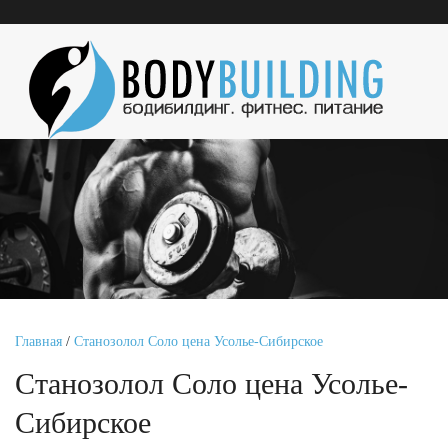
Главная
/
Станозолол Соло цена Усолье-Сибирское
Станозолол Соло цена Усолье-
Сибирское