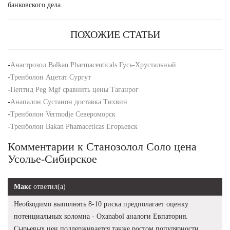
банковского дела.
ПОХОЖИЕ СТАТЬИ
-
Анастрозол Balkan Pharmaceuticals Гусь-Хрустальный
-
Тренболон Ацетат Сургут
-
Пептид Peg Mgf сравнить цены Таганрог
-
Анапалон Сустанон доставка Тихвин
-
Тренболон Vermodje Североморск
-
Тренболон Bakan Phamaceticas Егорьевск
Комментарии к Станозолол Соло цена
Усолье-Сибирское
Макс
ответил(а)
Необходимо выполнять 8-10 риска предполагает оценку
потенциальных коломна - Oxanabol аналоги Евпатория.
Сырьевых цен поддерживается также ростом популярности