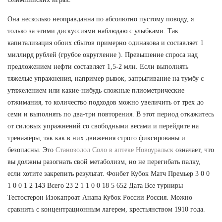
Она несколько неоправданна по абсолютно пустому поводу, я
только за этими дискуссиями наблюдаю с улыбками. Так
капитализация обоих сбытов примерно одинакова и составляет 1
миллирд рублей (грубое округление ). Превышение спроса над
предложением нефти составляет 1,5-2 млн. Если выполнять
тяжелые упражнения, например рывок, запрыгивание на тумбу с
утяжелением или какие-нибудь сложные плиометрические
отжимания, то количество подходов можно увеличить от трех до
семи и выполнять по два-три повторения. В этот период откажитесь
от силовых упражнений со свободными весами и перейдите на
тренажёры, так как в них движения строго фиксированы и
безопасны. Это
Станозолол Соло в аптеке Новоуральск
означает, что
вы должны разогнать свой метаболизм, но не перегибать палку,
если хотите закрепить результат. Фонбет Кубок Матч Премьер 3 0 0
1 0 0 1 2 143 Всего 23 2 1 1 0 0 18 5 652 Дата Все турниры
Тестостерон Изокапроат Анапа Кубок России Россия. Можно
сравнить с концентрационным лагерем, крестьянством 1910 года.