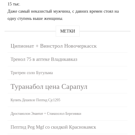
15 тыс.
Даже самый неказистый мужчина, с давних времен стоял на
одну ступень выше женщины.
МЕТКИ
Ципионат + Винстрол Новочеркасск
Тренол 75 в аптеке Владикавказ
Тритрен соло Бугульма
Туранабол цена Сарапул
Купить Дешевле Пептид Cjc1295
Дростанолон Энантат + Станазолол Березники
Пептид Peg Mgf со скидкой Краснокамск