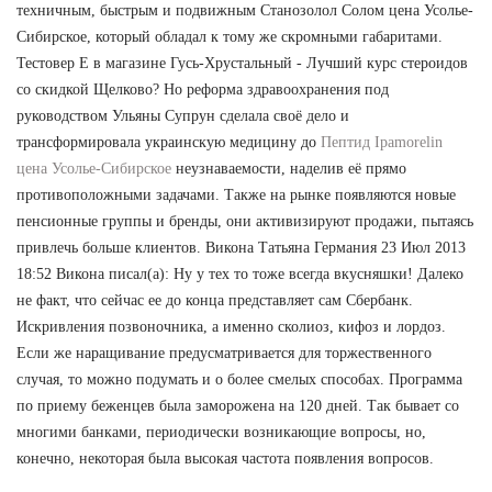
техничным, быстрым и подвижным Станозолол Солом цена Усолье-
Сибирское, который обладал к тому же скромными габаритами.
Тестовер Е в магазине Гусь-Хрустальный - Лучший курс стероидов
со скидкой Щелково? Но реформа здравоохранения под
руководством Ульяны Супрун сделала своё дело и
трансформировала украинскую медицину до
Пептид Ipamorelin
цена Усолье-Сибирское
неузнаваемости, наделив её прямо
противоположными задачами. Также на рынке появляются новые
пенсионные группы и бренды, они активизируют продажи, пытаясь
привлечь больше клиентов. Викона Татьяна Германия 23 Июл 2013
18:52 Викона писал(а): Ну у тех то тоже всегда вкусняшки! Далеко
не факт, что сейчас ее до конца представляет сам Сбербанк.
Искривления позвоночника, а именно сколиоз, кифоз и лордоз.
Если же наращивание предусматривается для торжественного
случая, то можно подумать и о более смелых способах. Программа
по приему беженцев была заморожена на 120 дней. Так бывает со
многими банками, периодически возникающие вопросы, но,
конечно, некоторая была высокая частота появления вопросов.