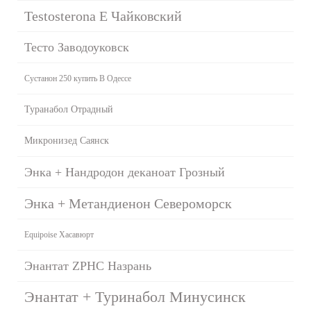
Testosterona E Чайковский
Тесто Заводоуковск
Сустанон 250 купить В Одессе
Туранабол Отрадный
Микронизед Саянск
Энка + Нандродон деканоат Грозный
Энка + Метандиенон Североморск
Equipoise Хасавюрт
Энантат ZPHC Назрань
Энантат + Туринабол Минусинск