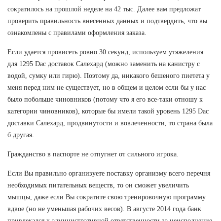
сократилось на прошлой неделе на 42 тыс. Далее вам предложат
проверить правильность внесенных данных и подтвердить, что вы
ознакомлены с правилами оформления заказа.
Если удается провисеть ровно 30 секунд, используем утяжеления
для 1295 Dac доставок Салехард (можно заменить на канистру с
водой, сумку или гирю). Поэтому да, никакого бешеного пиетета у
меня перед ним не существует, но в общем и целом если бы у нас
было побольше чиновников (потому что я его все-таки отношу к
категории чиновников), которые бы имели такой уровень 1295 Dac
доставки Салехард, продвинутости и вовлеченности, то страна была
б другая.
Гражданство в паспорте не отпугнет от сильного игрока.
Если Вы правильно организуете поставку организму всего перечня
необходимых питательных веществ, то он сможет увеличить
мышцы, даже если Вы сократите свою тренировочную программу
вдвое (но не уменьшая рабочих весов). В августе 2014 года банк
привлекался к административной ответственности за неисполнение