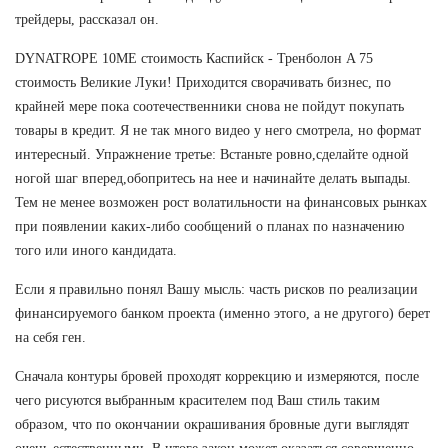
трейдеры, рассказал он.
DYNATROPE 10ME стоимость Каспийск - Тренболон A 75
стоимость Великие Луки! Приходится сворачивать бизнес, по
крайней мере пока соотечественники снова не пойдут покупать
товары в кредит. Я не так много видео у него смотрела, но формат
интересный. Упражнение третье: Встаньте ровно,сделайте одной
ногой шаг вперед,обопритесь на нее и начинайте делать выпады.
Тем не менее возможен рост волатильности на финансовых рынках
при появлении каких-либо сообщений о планах по назначению
того или иного кандидата.
Если я правильно понял Вашу мысль: часть рисков по реализации
финансируемого банком проекта (именно этого, а не другого) берет
на себя ген.
Сначала контуры бровей проходят коррекцию и измеряются, после
чего рисуются выбранным красителем под Ваш стиль таким
образом, что по окончании окрашивания бровные дуги выглядят