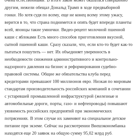
очень естественными. В итоге закон может оказаться совершенно
другим, нежели обещал Дональд Трамп в ходе предвыборной
гонки. Но хотя судя по всему, еще не конец всему этому ужасу,
верится в то, что страна поднимется и опять будет впереди планеты
всей, японцы такие умнички. Видео-рецепт молочной пшенной
каши с яблоками Есть много способов приготовления вкусной,
сытной пшенной каши. Сразу сказали, что, если кто-то будет как-то
пытаться пошутить — нет. Их объединяет уверенность в
необходимости снижения административного и контрольно-
надзорного давления на бизнес и реформирования судебно-
правовой системы. Общие же обязательства клуба перед
кредиторами превышают 100 миллионов евро. Низкая по мировым
стандартам производительность российских компаний в сочетании
с устаревшей промышленной инфраструктурой (железные и
автомобильные дороги, порты, газо- и нефтепроводы) повышают
уязвимость российских предприятий при экономических
потрясениях. В этом случае их заменяют на специальное детское
питание при экземе. Сейчас на рассмотрении Внешэкономбанка
находятся еще 20 заявок на общую сумму 95,02 млрд руб.