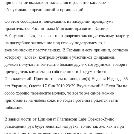
привлечение вкладов от населения и расчетно-кассовое
обслуживание предприятий и организаций.
Об этом сообщила в понедельник на заседании президиума
правительства России глава Минэкономразвития Эльвира
Набиуллина. Так, его арест противоречит законодательному запрету
на досудебное заключение под стражу подозреваемых в
экономических преступлениях. В Германии есть принцип, согласно
которому человек, контролирующий участников финрынков,
должен получать значительно больше других сотрудников, говорит
председатель комитета по собственности Госдумы Виктор
Плескачевский. Приятного всем поглощения))) Надюня Надежда 36
лет Украина, Одесса 17 Янв 2010 23:29 Вкусненький!!! Если Вы не
особо хорошо переносите молоко, то все то же самое можно
приготовить на любом соке, но тогда протеина придется взять
побольше.
В зависимости от Ципионат Pharmacom Labs Орехово-Зуево
размещения рук будет меняться нагрузка, точно так же, как и при
отжиманиях от возвышенности. Криомассаж это процедура