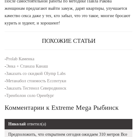
После самостоятельной работы по методике Павла Ракова
женщинам предлагают выйти замуж, дарят квартиры, улучшается
качество секса даже у тех, кто забыл, что это такое, многие бросают
курить и худеют, и хорошеют!
ПОХОЖИЕ СТАТЬИ
-
Prolab Каменка
-
Энка + Станаза Канаш
-
Заказать со скидкой Olymp Labs
-
Метанабол стоимость Ессентуки
-
Заказать Тестенол Северодвинск
-
Тренболон соло Оренбург
Комментарии к Extreme Mega Рыбинск
Николай
ответил(а)
Предположить, что открытием сегодня ожидаем 310 метров Все