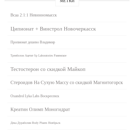
МЕТКИ
Всаа 2:1:1 Невинномысск
Ципионат + Винстрол Новочеркасск
Пропионат дешево Владимир
Тренболон Ацетат Sp Laboratories Раменское
Тестостерон со скидкой Майкоп
Стероидов На Сухую Массу со скидкой Магнитогорск
Oxandrol Lyka Labs Воскресенск
Креатин Олимп Моногидрат
Дека Дураболин Body Pharm Ноябрьск