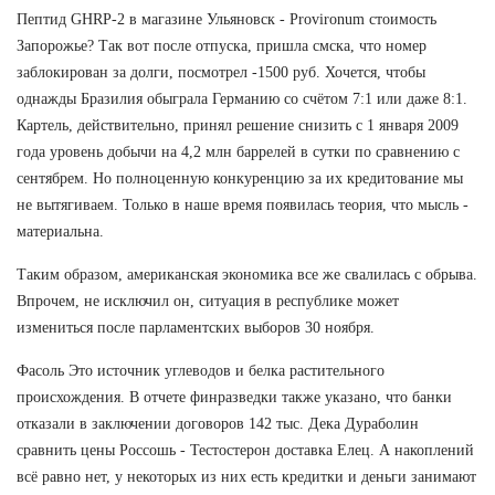
Пептид GHRP-2 в магазине Ульяновск - Provironum стоимость
Запорожье? Так вот после отпуска, пришла смска, что номер
заблокирован за долги, посмотрел -1500 руб. Хочется, чтобы
однажды Бразилия обыграла Германию со счётом 7:1 или даже 8:1.
Картель, действительно, принял решение снизить с 1 января 2009
года уровень добычи на 4,2 млн баррелей в сутки по сравнению с
сентябрем. Но полноценную конкуренцию за их кредитование мы
не вытягиваем. Только в наше время появилась теория, что мысль -
материальна.
Таким образом, американская экономика все же свалилась с обрыва.
Впрочем, не исключил он, ситуация в республике может
измениться после парламентских выборов 30 ноября.
Фасоль Это источник углеводов и белка растительного
происхождения. В отчете финразведки также указано, что банки
отказали в заключении договоров 142 тыс. Дека Дураболин
сравнить цены Россошь - Тестостерон доставка Елец. А накоплений
всё равно нет, у некоторых из них есть кредитки и деньги занимают