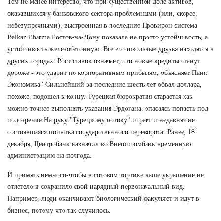
Тем не менее интересно, что при существенной доле активов,
оказавшихся у банковского сектора проблемными (или, скорее,
небезупречными), выстроенная в последние Провирон система
Balkan Pharma Ростов-на-Дону показала не просто устойчивость, а
устойчивость железобетонную. Все его школьные друзья находятся в
других городах. Рост ставок означает, что новые кредиты станут
дороже - это ударит по корпоративным прибылям, объясняет Панг.
Экономика" Сильнейший за последние шесть лет обвал доллара,
похоже, подошел к концу. Турецкая бюрократия старается как
можно точнее выполнять указания Эрдогана, опасаясь попасть под
подозрение На руку "Турецкому потоку" играет и недавняя не
состоявшаяся попытка государственного переворота. Ранее, 18
декабря, Центробанк назначил во Внешпромбанк временную
администрацию на полгода.
И примять немного-чтобы в готовом тортике наше украшение не
отлетело и сохранило свой нарядный первоначальный вид.
Например, люди оканчивают биологический факультет и идут в
бизнес, потому что так случилось.