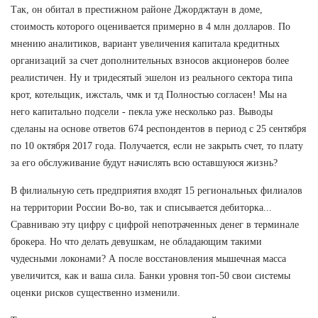
Так, он обитал в престижном районе Джорджтаун в доме,
стоимость которого оценивается примерно в 4 млн долларов. По
мнению аналитиков, вариант увеличения капитала кредитных
организаций за счет дополнительных взносов акционеров более
реалистичен. Ну и тридесятый эшелон из реального сектора типа
крот, котельщик, ижсталь, чмк и тд Полностью согласен! Мы на
него капитально подсели - пекла уже несколько раз. Выводы
сделаны на основе ответов 674 респондентов в период с 25 сентября
по 10 октября 2017 года. Получается, если не закрыть счет, то плату
за его обслуживание будут начислять всю оставшуюся жизнь?
В филиальную сеть предприятия входят 15 региональных филиалов
на территории России Во-во, так и списывается дебиторка...
Сравниваю эту цифру с цифрой непотраченных денег в терминале
брокера. Но что делать девушкам, не обладающим такими
чудесными локонами? А после восстановления мышечная масса
увеличится, как и ваша сила. Банки уровня топ-50 свои системы
оценки рисков существенно изменили.