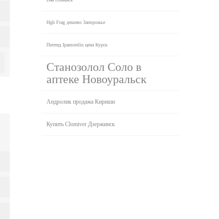
Hgh Frag дешево Запорожье
Пептид Ipamorelin цена Курск
Станозолол Соло в
аптеке Новоуральск
Андролик продажа Кириши
Купить Clomiver Дзержинск