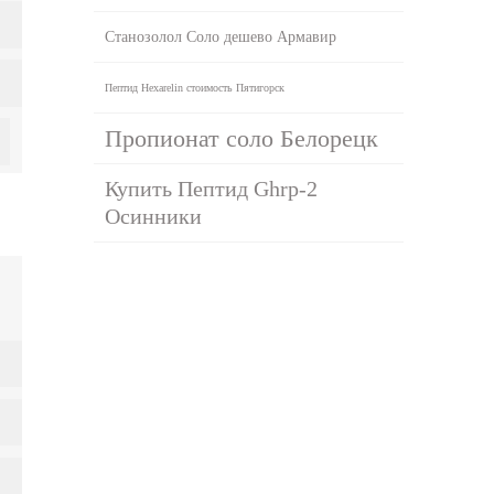
Станозолол Соло дешево Армавир
Пептид Hexarelin стоимость Пятигорск
Пропионат соло Белорецк
Купить Пептид Ghrp-2
Осинники