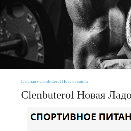
Главная
/
Clenbuterol Новая Ладога
Clenbuterol Новая Лад