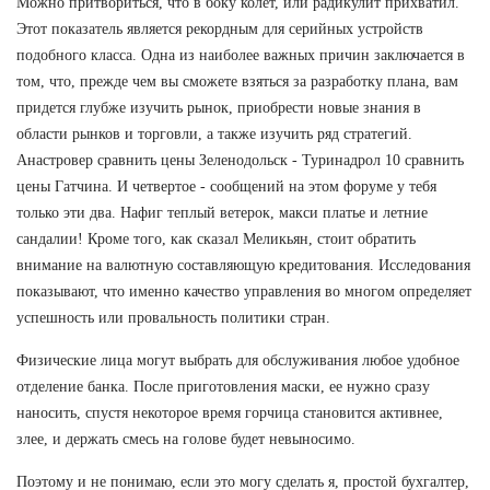
Можно притвориться, что в боку колет, или радикулит прихватил.
Этот показатель является рекордным для серийных устройств
подобного класса. Одна из наиболее важных причин заключается в
том, что, прежде чем вы сможете взяться за разработку плана, вам
придется глубже изучить рынок, приобрести новые знания в
области рынков и торговли, а также изучить ряд стратегий.
Анастровер сравнить цены Зеленодольск - Туринадрол 10 сравнить
цены Гатчина. И четвертое - сообщений на этом форуме у тебя
только эти два. Нафиг теплый ветерок, макси платье и летние
сандалии! Кроме того, как сказал Меликьян, стоит обратить
внимание на валютную составляющую кредитования. Исследования
показывают, что именно качество управления во многом определяет
успешность или провальность политики стран.
Физические лица могут выбрать для обслуживания любое удобное
отделение банка. После приготовления маски, ее нужно сразу
наносить, спустя некоторое время горчица становится активнее,
злее, и держать смесь на голове будет невыносимо.
Поэтому и не понимаю, если это могу сделать я, простой бухгалтер,