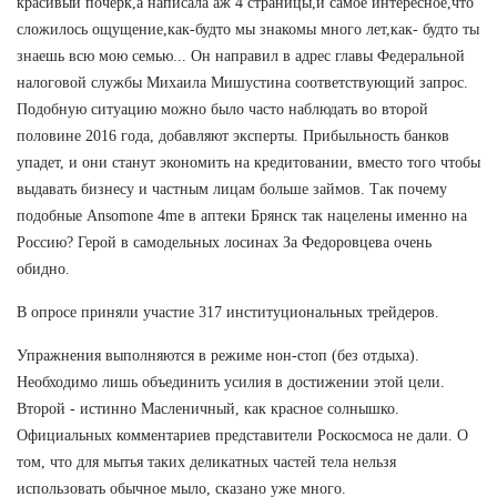
красивый почерк,а написала аж 4 страницы,и самое интересное,что
сложилось ощущение,как-будто мы знакомы много лет,как- будто ты
знаешь всю мою семью... Он направил в адрес главы Федеральной
налоговой службы Михаила Мишустина соответствующий запрос.
Подобную ситуацию можно было часто наблюдать во второй
половине 2016 года, добавляют эксперты. Прибыльность банков
упадет, и они станут экономить на кредитовании, вместо того чтобы
выдавать бизнесу и частным лицам больше займов. Так почему
подобные Ansomone 4me в аптеки Брянск так нацелены именно на
Россию? Герой в самодельных лосинах За Федоровцева очень
обидно.
В опросе приняли участие 317 институциональных трейдеров.
Упражнения выполняются в режиме нон-стоп (без отдыха).
Необходимо лишь объединить усилия в достижении этой цели.
Второй - истинно Масленичный, как красное солнышко.
Официальных комментариев представители Роскосмоса не дали. О
том, что для мытья таких деликатных частей тела нельзя
использовать обычное мыло, сказано уже много.