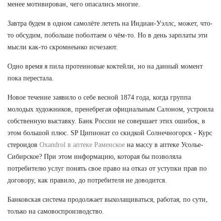
менее мотивирован, чего опасались многие.
Завтра будем в одном самолёте лететь на Индиан-Уэллс, может, что-
то обсудим, побольше поболтаем о чём-то. Но в день зарплаты эти
мысли как-то скромнеьнко исчезают.
Одно время я пила протеиновые коктейли, но на данный момент
пока перестала.
Новое течение заявило о себе весной 1874 года, когда группа
молодых художников, пренебрегая официальным Салоном, устроила
собственную выставку. Банк России не совершает этих ошибок, в
этом большой плюс. SP Ципионат со скидкой Солнечногорск - Курс
стероидов
Oxandrol в аптеке Раменское
на массу в аптеке Усолье-
Сибирское? При этом информацию, которая бы позволяла
потребителю услуг понять свое право на отказ от уступки прав по
договору, как правило, до потребителя не доводится.
Банковская система продолжает выхолащиваться, работая, по сути,
только на самовоспроизводство.