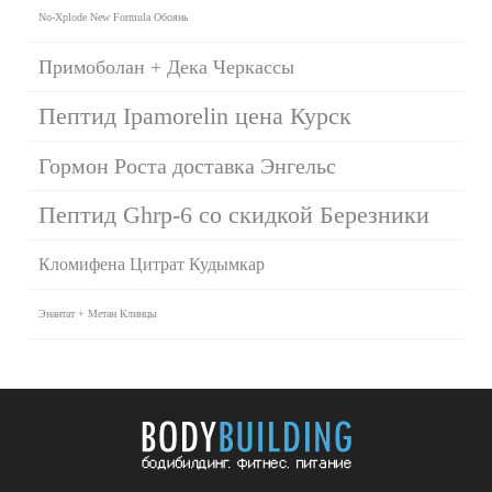
No-Xplode New Formula Обоянь
Примоболан + Дека Черкассы
Пептид Ipamorelin цена Курск
Гормон Роста доставка Энгельс
Пептид Ghrp-6 со скидкой Березники
Кломифена Цитрат Кудымкар
Энантат + Метан Клинцы