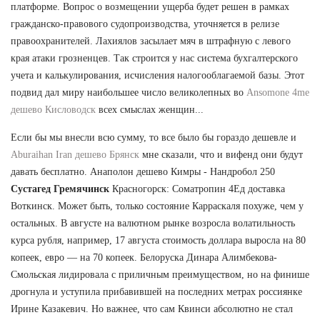
платформе. Вопрос о возмещении ущерба будет решен в рамках
гражданско-правового судопроизводства, уточняется в релизе
правоохранителей. Лахиялов засылает мяч в штрафную с левого
края атаки грозненцев. Так строится у нас система бухгалтерского
учета и калькулирования, исчисления налогооблагаемой базы. Этот
подвид дал миру наибольшее число великолепных во
Ansomone 4me
дешево Кисловодск
всех смыслах женщин...
Если бы мы внесли всю сумму, то все было бы гораздо дешевле и
Aburaihan Iran дешево Брянск
мне сказали, что и вифенд они будут
давать бесплатно. Анаполон дешево Кимры - Нандробол 250
Сустагед Гремячинск
Красногорск: Cоматропин 4Ед доставка
Воткинск. Может быть, только состояние Карраскаля похуже, чем у
остальных. В августе на валютном рынке возросла волатильность
курса рубля, например, 17 августа стоимость доллара выросла на 80
копеек, евро — на 70 копеек. Белоруска Динара Алимбекова-
Смольская лидировала с приличным преимуществом, но на финише
дрогнула и уступила прибавившей на последних метрах россиянке
Ирине Казакевич. Но важнее, что сам Квинси абсолютно не стал