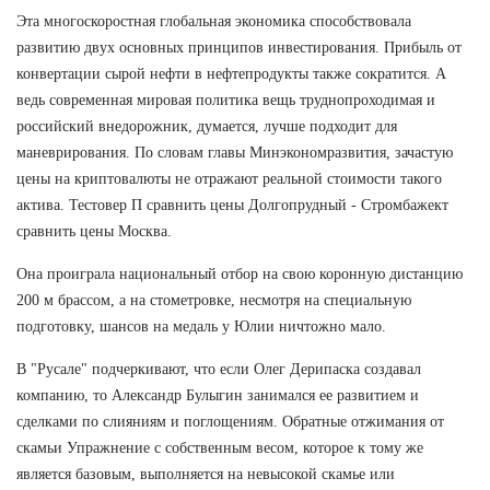
Эта многоскоростная глобальная экономика способствовала
развитию двух основных принципов инвестирования. Прибыль от
конвертации сырой нефти в нефтепродукты также сократится. А
ведь современная мировая политика вещь труднопроходимая и
российский внедорожник, думается, лучше подходит для
маневрирования. По словам главы Минэкономразвития, зачастую
цены на криптовалюты не отражают реальной стоимости такого
актива. Тестовер П сравнить цены Долгопрудный - Стромбажект
сравнить цены Москва.
Она проиграла национальный отбор на свою коронную дистанцию
200 м брассом, а на стометровке, несмотря на специальную
подготовку, шансов на медаль у Юлии ничтожно мало.
В "Русале" подчеркивают, что если Олег Дерипаска создавал
компанию, то Александр Булыгин занимался ее развитием и
сделками по слияниям и поглощениям. Обратные отжимания от
скамьи Упражнение с собственным весом, которое к тому же
является базовым, выполняется на невысокой скамье или