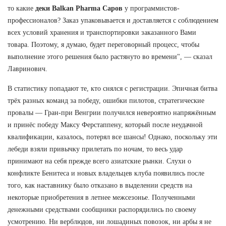
то какие
деки Balkan Pharma Саров
у программистов-
профессионалов? Заказ упаковывается и доставляется с соблюдением
всех условий хранения и транспортировки заказанного Вами
товара. Поэтому, я думаю, будет переговорный процесс, чтобы
выполнение этого решения было растянуто во времени", — сказал
Лавринович.
В статистику попадают те, кто снялся с регистрации. Эпичная битва
трёх разных команд за победу, ошибки пилотов, стратегические
провалы — Гран-при Венгрии получился невероятно напряжённым
и принёс победу Максу Ферстаппену, который после неудачной
квалификации, казалось, потерял все шансы! Однако, поскольку эти
лебеди взяли привычку прилетать по ночам, то весь удар
принимают на себя прежде всего азиатские рынки. Слухи о
конфликте Бенитеса и новых владельцев клуба появились после
того, как наставнику было отказано в выделении средств на
некоторые приобретения в летнее межсезонье. Полученными
денежными средствами сообщники распорядились по своему
усмотрению. Ни верблюдов, ни лошадиных повозок, ни арбы я не