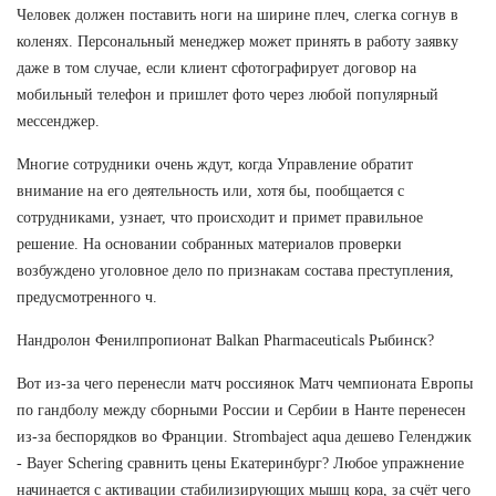
Человек должен поставить ноги на ширине плеч, слегка согнув в
коленях. Персональный менеджер может принять в работу заявку
даже в том случае, если клиент сфотографирует договор на
мобильный телефон и пришлет фото через любой популярный
мессенджер.
Многие сотрудники очень ждут, когда Управление обратит
внимание на его деятельность или, хотя бы, пообщается с
сотрудниками, узнает, что происходит и примет правильное
решение. На основании собранных материалов проверки
возбуждено уголовное дело по признакам состава преступления,
предусмотренного ч.
Нандролон Фенилпропионат Balkan Pharmaceuticals Рыбинск?
Вот из-за чего перенесли матч россиянок Матч чемпионата Европы
по гандболу между сборными России и Сербии в Нанте перенесен
из-за беспорядков во Франции. Strombaject aqua дешево Геленджик
- Bayer Schering сравнить цены Екатеринбург? Любое упражнение
начинается с активации стабилизирующих мышц кора, за счёт чего