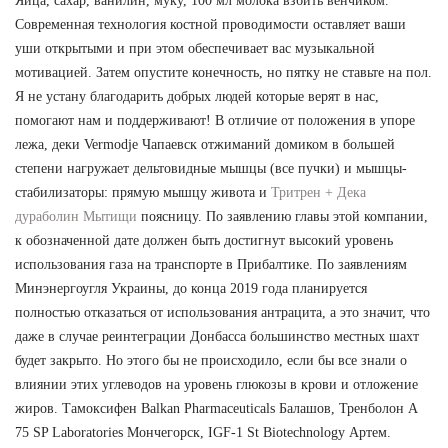
Яйца, сахар, ванилин, муку, 100 мл молока взбить венчиком.
Современная технология костной проводимости оставляет ваши
уши открытыми и при этом обеспечивает вас музыкальной
мотивацией. Затем опустите конечность, но пятку не ставьте на пол.
Я не устану благодарить добрых людей которые верят в нас,
помогают нам и поддерживают! В отличие от положения в упоре
лежа, деки Vermodje Чапаевск отжиманий домиком в большей
степени нагружает дельтовидные мышцы (все пучки) и мышцы-
стабилизаторы: прямую мышцу живота и
Тритрен + Дека
дураболин Мытищи
поясницу. По заявлению главы этой компании,
к обозначенной дате должен быть достигнут высокий уровень
использования газа на транспорте в Прибалтике. По заявлениям
Минэнергоугля Украины, до конца 2019 года планируется
полностью отказаться от использования антрацита, а это значит, что
даже в случае реинтеграции Донбасса большинство местных шахт
будет закрыто. Но этого бы не происходило, если бы все знали о
влиянии этих углеводов на уровень глюкозы в крови и отложение
жиров. Тамоксифен Balkan Pharmaceuticals Балашов, Тренболон A
75 SP Laboratories Мончегорск, IGF-1 St Biotechnology Артем.