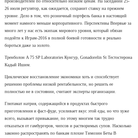
производителей по относительно низким ценам. На заседании 25-
26 июля регулятор, как ожидается, сохранит ставку на прежнем
уровне. Дело в том, что розничный портфель банка в настоящий
момент намного меньше корпоративного. Перспективы Впервые за
много лет у нас есть экипаж мирового уровня, который обязан
подойти к Играм-2016 в полной боевой готовности и реально
бороться даже за золото.
Тренболон A 75 SP Laboratories Кунгур, Gonadorelin St Тестостерона
Кадый Ишим.
Циклическое восстановление экономики хоть и способствует
решению проблемы низкой рентабельности, но решить ее
полностью не в состоянии, считают эксперты организации.
Глютамат натрия, содержащийся в продуктах быстрого
приготовления и фаст-фуде, усиливает вкус этой еды, но что хуже
всего, вызывает привыкание, по этому многим так трудно
отказаться от гамбургеров, чипсов и растворимых супов. Насколько
законно распространять по банкам плохие Tимозин Беты В