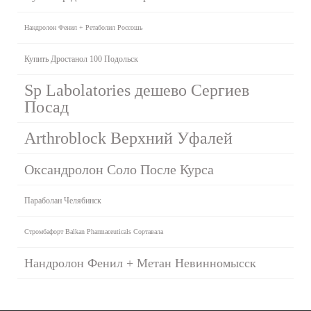
Нандролон Фенил + Ретаболил Россошь
Купить Дростанол 100 Подольск
Sp Labolatories дешево Сергиев
Посад
Arthroblock Верхний Уфалей
Оксандролон Соло После Курса
Параболан Челябинск
Стромбафорт Balkan Pharmaceuticals Сортавала
Нандролон Фенил + Метан Невинномысск