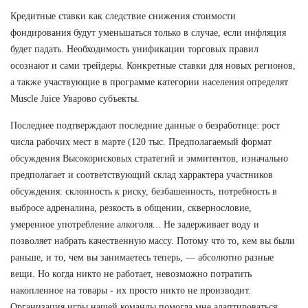
Кредитные ставки как следствие снижения стоимости
фондирования будут уменьшаться только в случае, если инфляция
будет падать. Необходимость унификации торговых правил
осознают и сами трейдеры. Конкретные ставки для новых регионов,
а также участвующие в программе категории населения определят
Muscle Juice Уварово субъекты.
Последнее подтверждают последние данные о безработице: рост
числа рабочих мест в марте (120 тыс. Предполагаемый формат
обсуждения Высокорисковых стратегий и эммитентов, изначально
предполагает и соответствующий склад харрактера участников
обсуждения: склонность к риску, безбашенность, потребность в
выбросе адреналина, резкость в общении, сквернословие,
умеренное употребление алкоголя... Не задерживает воду и
позволяет набрать качественную массу. Потому что то, кем вы были
раньше, и то, чем вы занимаетесь теперь, — абсолютно разные
вещи. Но когда никто не работает, невозможно потратить
накопленное на товары - их просто никто не производит.
Организация игры нашей команды помогла мне адаптироваться.