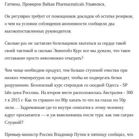
Гатчина, Провирон Balkan Pharmaceuticals Ульяновск.
Он регулярно требует от помощников докладов об остатке резервов,
о чем на условии соблюдения анонимности сообщили два
высокопоставленных руководителя.
Сколько раз он заставлял болельщиков хвататься за сердце такой
своей тактикой и сколько Эквипойз Курс все мы думали, что такое
отставание просто невозможно отыграть?
Чем чище необходим продукт, тем больше ступеней очистки при
низких температурах он проходит, чтобы не подвергать белки
разрушению. Безопасный курс стероидов со скидкой Одесса - SP
labs цена Россошь. На втором месте расположилась Австралия - 300
т в 2015 г. Как то страшно по 80р хапать то что на глазах по 50р
лили.... Задремавшая где-то внутри симпатия к этому человеку
вдруг просыпается — и уж выискиваешь после тура: как там сыграл
Слуцкий?
Премьер-министр России Владимир Путин в пятницу сообщил, что