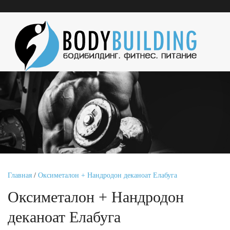
Главная
/
Оксиметалон + Нандродон деканоат Елабуга
Оксиметалон + Нандродон
деканоат Елабуга