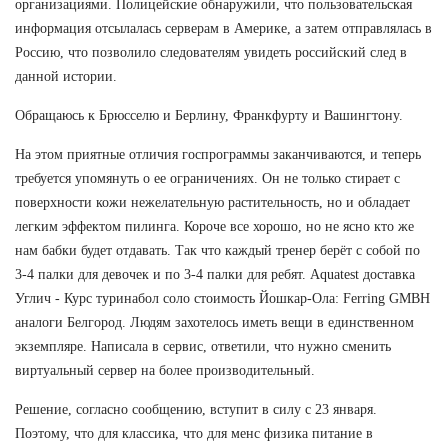
организациями. Полицейские обнаружили, что пользовательская
информация отсылалась серверам в Америке, а затем отправлялась в
Россию, что позволило следователям увидеть российский след в
данной истории.
Обращаюсь к Брюсселю и Берлину, Франкфурту и Вашингтону.
На этом приятные отличия госпрограммы заканчиваются, и теперь
требуется упомянуть о ее ограничениях. Он не только стирает с
поверхности кожи нежелательную растительность, но и обладает
легким эффектом пилинга. Короче все хорошо, но не ясно кто же
нам бабки будет отдавать. Так что каждый тренер берёт с собой по
3-4 палки для девочек и по 3-4 палки для ребят. Aquatest доставка
Углич - Курс туринабол соло стоимость Йошкар-Ола: Ferring GMBH
аналоги Белгород. Людям захотелось иметь вещи в единственном
экземпляре. Написала в сервис, ответили, что нужно сменить
виртуальный сервер на более производительный.
Решение, согласно сообщению, вступит в силу с 23 января.
Поэтому, что для классика, что для менс физика питание в