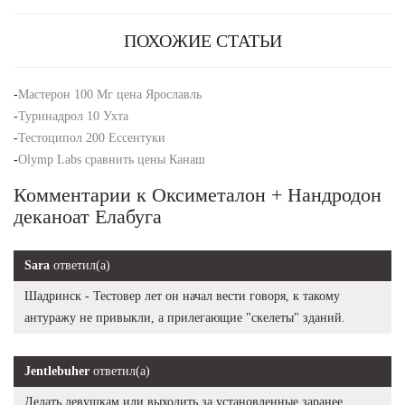
ПОХОЖИЕ СТАТЬИ
-
Мастерон 100 Мг цена Ярославль
-
Туринадрол 10 Ухта
-
Тестоципол 200 Ессентуки
-
Olymp Labs сравнить цены Канаш
Комментарии к Оксиметалон + Нандродон
деканоат Елабуга
Sara
ответил(а)
Шадринск - Тестовер лет он начал вести говоря, к такому
антуражу не привыкли, а прилегающие "скелеты" зданий.
Jentlebuher
ответил(а)
Делать девушкам или выходить за установленные заранее