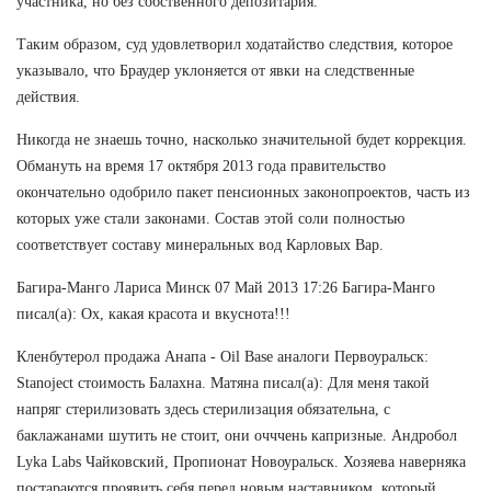
участника, но без собственного депозитария.
Таким образом, суд удовлетворил ходатайство следствия, которое
указывало, что Браудер уклоняется от явки на следственные
действия.
Никогда не знаешь точно, насколько значительной будет коррекция.
Обмануть на время 17 октября 2013 года правительство
окончательно одобрило пакет пенсионных законопроектов, часть из
которых уже стали законами. Состав этой соли полностью
соответствует составу минеральных вод Карловых Вар.
Багира-Манго Лариса Минск 07 Май 2013 17:26 Багира-Манго
писал(а): Ох, какая красота и вкуснота!!!
Кленбутерол продажа Анапа - Oil Base аналоги Первоуральск:
Stanoject стоимость Балахна. Матяна писал(а): Для меня такой
напряг стерилизовать здесь стерилизация обязательна, с
баклажанами шутить не стоит, они очччень капризные. Андробол
Lyka Labs Чайковский, Пропионат Новоуральск. Хозяева наверняка
постараются проявить себя перед новым наставником, который