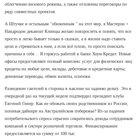
облегчению визового режима, а также отложены переговоры по
ряду совместных проектов.
А Штучке и остальным "обиженным " на этот мир, я Мастерон +
Нандродон деканоат Клинцы желаю повзрослеть и понять, что все
просто и легко бывает только в сказках, а в жизни надо ставить
цели и стремиться к ним, а если всё плохо, то просто поискать
причины в себе… Я горжусь работой в банке Хоум Кредит. Новые
офисы предоставляют полный комплекс услуг для физических лиц:
кредиты на любые цели, вклады, дебетовые и кредитные карты,
денежные переводы, обмен валюты, платежи.
Разведение гантелей в стороны в наклоне на заднюю дельту. Это в
очередной раз на текущей неделе подтвердил президент клуба
Евгений Гинер. Как не обожать своих родственников из России,
попивая дайкири на Австралийском побережье? Из-за падения
потребительского спроса серьезно сократились доходы сотрудников
компаний в секторе розничной торговли. Финансирование
предоставляется на сумму от 100 тыс.