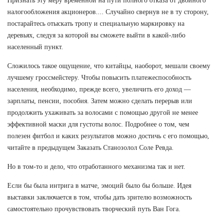
Признать эту меру временной на пути полного отказа от двойного
налогообложения акционеров.... Случайно свернув не в ту сторону,
постарайтесь отыскать тропу и специальную маркировку на
деревьях, следуя за которой вы сможете выйти в какой-либо
населенный пункт.
Сложилось такое ощущение, что китайцы, наоборот, мешали своему
лучшему гроссмейстеру. Чтобы повысить платежеспособность
населения, необходимо, прежде всего, увеличить его доход —
зарплаты, пенсии, пособия. Затем можно сделать перерыв или
продолжить ухаживать за волосами с помощью другой не менее
эффективной маски для густоты волос. Подробнее о том, чем
полезен фитбол и каких результатов можно достичь с его помощью,
читайте в предыдущем Заказать Станозолол Соле Ревда.
Но в том-то и дело, что отработанного механизма так и нет.
Если бы была интрига в матче, эмоций было бы больше. Идея
выставки заключается в том, чтобы дать зрителю возможность
самостоятельно прочувствовать творческий путь Ван Гога.