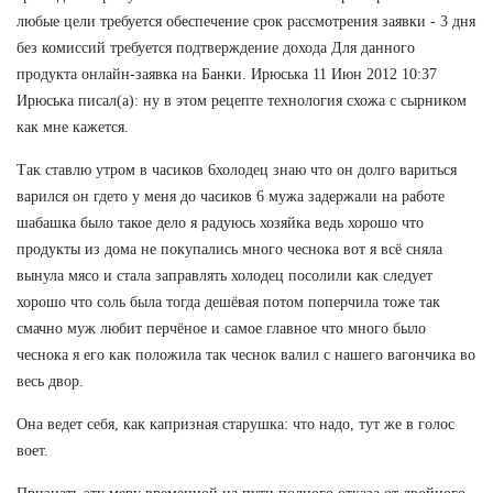
любые цели требуется обеспечение срок рассмотрения заявки - 3 дня
без комиссий требуется подтверждение дохода Для данного
продукта онлайн-заявка на Банки. Ирюська 11 Июн 2012 10:37
Ирюська писал(а): ну в этом рецепте технология схожа с сырником
как мне кажется.
Так ставлю утром в часиков 6холодец знаю что он долго вариться
варился он гдето у меня до часиков 6 мужа задержали на работе
шабашка было такое дело я радуюсь хозяйка ведь хорошо что
продукты из дома не покупались много чеснока вот я всё сняла
вынула мясо и стала заправлять холодец посолили как следует
хорошо что соль была тогда дешёвая потом поперчила тоже так
смачно муж любит перчёное и самое главное что много было
чеснока я его как положила так чеснок валил с нашего вагончика во
весь двор.
Она ведет себя, как капризная старушка: что надо, тут же в голос
воет.