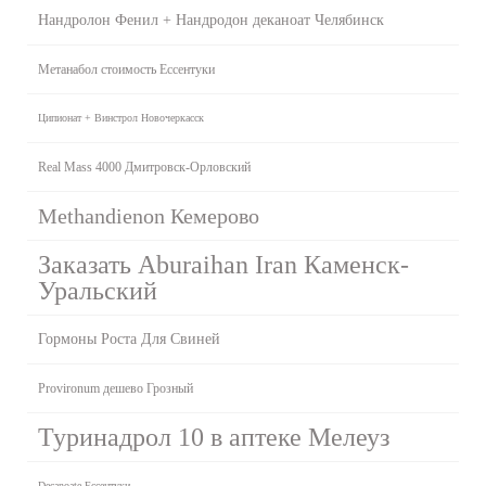
Нандролон Фенил + Нандродон деканоат Челябинск
Метанабол стоимость Ессентуки
Ципионат + Винстрол Новочеркасск
Real Mass 4000 Дмитровск-Орловский
Methandienon Кемерово
Заказать Aburaihan Iran Каменск-
Уральский
Гормоны Роста Для Свиней
Provironum дешево Грозный
Туринадрол 10 в аптеке Мелеуз
Decanoate Ессентуки