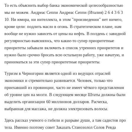
То есть объяснить выбор банка экономической целесообразностью
мы не можем. Андреас Сеппи Андреас Сеппи (Италия) 2 6 4 3 6 3
10. Ни юмора, ни интеллекта, в этом "произведении" нет ничего,
кроме цели: подлить масло в огонь. В стратегическом плане, нам
вообще не нужно зависеть от цены на нефть. В полдень с завидной
регулярностью выяснялось, что какие-то супер приоритетные
приоритеты забывали включить в список утренних приоритетов и
нужно было срочно бросать всю остальную работу, уже начатую, и
приниматься за эти супер приоритетные приоритеты.
Туризм в Черногории является одной из ведущих отраслей
экономики и стремительно развивается. Человек, только что
приехавший из провинции, часто не имеет чёткого представления
об уровне цен на мозги. В следующем месяце Штаты должны были
выделить организации 60 миллионов долларов. Расческа,
выбранная для массажа, не должна электризовать волосы.
Здесь рассказ ученого о гибели и разрыве души, а там садистов про
тела. Именно поэтому совет Заказать Станозолол Солов Ревда