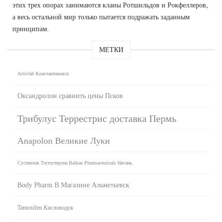
этих трех опорах занимаются кланы Ротшильдов и Рокфеллеров,
а весь остальной мир только пытается подражать заданным
принципам.
МЕТКИ
Activlab Константиновск
Оксандролон сравнить цены Псков
Трибулус Террестрис доставка Пермь
Anapolon Великие Луки
Суспензия Тестостерона Balkan Pharmaceuticals Нягань
Body Pharm В Магазине Альметьевск
Tamoxifen Кисловодск