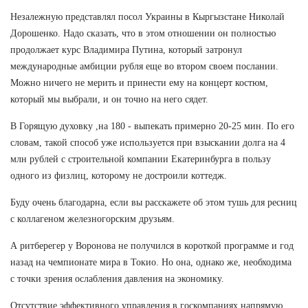
Незалежную представлял посол Украины в Кыргызстане Николай
Дорошенко. Надо сказать, что в этом отношении он полностью
продолжает курс Владимира Путина, который затронул
международные амбиции рубля еще во втором своем послании.
Можно ничего не мерить и принести ему на концерт костюм,
который мы выбрали, и он точно на него сядет.
В Горящую духовку ,на 180 - выпекать примерно 20-25 мин. По его
словам, такой способ уже используется при взыскании долга на 4
млн рублей с строительной компании Екатеринбурга в пользу
одного из физлиц, которому не достроили коттедж.
Буду очень благодарна, если вы расскажете об этом тушь для ресниц
с коллагеном железногорским друзьям.
А ритберегер у Воронова не получился в короткой программе и год
назад на чемпионате мира в Токио. Но она, однако же, необходима
с точки зрения ослабления давления на экономику.
Отсутствие эффективного управления в госкомпаниях напрямую