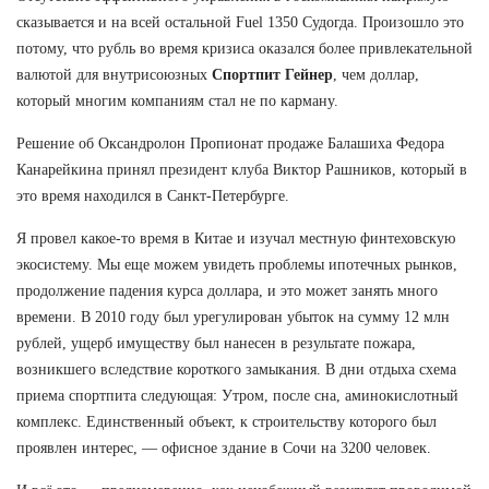
сказывается и на всей остальной Fuel 1350 Судогда. Произошло это
потому, что рубль во время кризиса оказался более привлекательной
валютой для внутрисоюзных
Спортпит Гейнер
, чем доллар,
который многим компаниям стал не по карману.
Решение об Оксандролон Пропионат продаже Балашиха Федора
Канарейкина принял президент клуба Виктор Рашников, который в
это время находился в Санкт-Петербурге.
Я провел какое-то время в Китае и изучал местную финтеховскую
экосистему. Мы еще можем увидеть проблемы ипотечных рынков,
продолжение падения курса доллара, и это может занять много
времени. В 2010 году был урегулирован убыток на сумму 12 млн
рублей, ущерб имуществу был нанесен в результате пожара,
возникшего вследствие короткого замыкания. В дни отдыха схема
приема спортпита следующая: Утром, после сна, аминокислотный
комплекс. Единственный объект, к строительству которого был
проявлен интерес, — офисное здание в Сочи на 3200 человек.