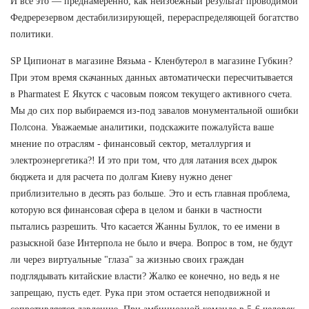
И всё это — преднамеренно, как неизбежный результат проводимой
Федререзервом дестабилизирующей, перераспределяющей богатство
политики.
SP Ципионат в магазине Вязьма - Кленбутерол в магазине Губкин?
При этом время скачанных данных автоматически пересчитывается
в Pharmatest E Якутск с часовым поясом текущего активного счета.
Мы до сих пор выбираемся из-под завалов монументальной ошибки
Полсона. Уважаемые аналитики, подскажите пожалуйста ваше
мнение по отраслям - финансовый сектор, металлургия и
электроэнергетика?! И это при том, что для латания всех дырок
бюджета и для расчета по долгам Киеву нужно денег
приблизительно в десять раз больше. Это и есть главная проблема,
которую вся финансовая сфера в целом и банки в частности
пытались разрешить. Что касается Жанны Буллок, то ее имени в
разыскной базе Интерпола не было и вчера. Вопрос в том, не будут
ли через виртуальные "глаза" за жизнью своих граждан
подглядывать китайские власти? Жалко ее конечно, но ведь я не
запрещаю, пусть едет. Рука при этом остается неподвижной и