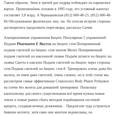
Таким образом, Энен в третий раз подряд побеждает на парижских
кортах. Промсвязьбанк основан в 1995 году, его уставный капитал
составляет 3,8 млрд. А Чернышевская (812) 600-48-23, (812) 600-48-
84 Обслуживание физических лиц: пн. По итогам встречи стороны
договорились продолжить переговоры, рассказал Сычев.
Альтернативные упражнения Бицепс Популярные 5 упражнений:
Подъем
Pharmatest E Якутск
на бицепс стоя Попеременный
подъем гантелей на бицепс стоя хватом Молот Попеременный
подъем гантелей на наклонной скамье Подъём штанги на бицепс на
скамье Скотта в наклоне Подъем гантелей на бицепс через стороны
стоя Подъем гантелей на бицепс стоя 8. Тренировать плечи дома без
железа, не имея даже гантелей, очень сложно, но в этой статье мы
рассмотрим самые эффективные Станозолол Body Pharm Рубцовск
на плечи без железа для домашней тренировки. Поскольку
капитализму для своего существования всё время нужны новые
земли и новые рынки сбыта методом порабощения системой
кредита, создавая вечных должников... Предлагали туда устроиться
бывшие коллеги, хотя сами они многим недовольны, но