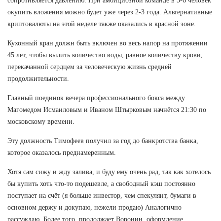
сопротивляется давлению. При амбициозной команде в 5-6 человек
окупить вложения можно будет уже через 2-3 года. Альтернативные
криптовалюты на этой неделе также оказались в красной зоне.
Кухонный кран должн быть включен во весь напор на протяжении
45 лет, чтобы вылить количество воды, равное количеству крови,
перекачанной сердцем за человеческую жизнь средней
продолжительности.
Главный поединок вечера профессионального бокса между
Магомедом Исмаиловым и Иваном Штырковым начнётся 21:30 по
московскому времени.
Эту должность Тимофеев получил за год до банкротства банка,
которое оказалось преднамеренным.
Хотя сам сижу и жду залива, и буду ему очень рад, так как хотелось
бы купить хоть что-то подешевле, а свободный кэш постоянно
поступает на счёт (я больше инвестор, чем спекулянт, бумаги в
основном держу и докупаю, нежели продаю) Аналогично
рассуждаю. Более того, продолжает Воронин, оформление