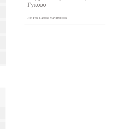
Гуково
Hgh Frag в аптеке Магнитогорск