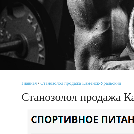
Главная
/
Станозолол продажа Каменск-Уральский
Станозолол продажа К