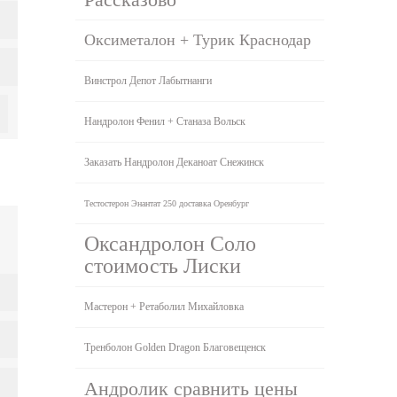
Оксиметалон + Турик Краснодар
Винстрол Депот Лабытнанги
Нандролон Фенил + Станаза Вольск
Заказать Нандролон Деканоат Снежинск
Тестостерон Энантат 250 доставка Оренбург
Оксандролон Соло
стоимость Лиски
Мастерон + Ретаболил Михайловка
Тренболон Golden Dragon Благовещенск
Андролик сравнить цены