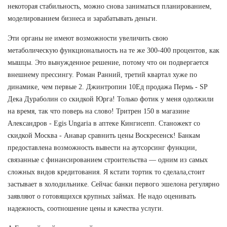
некоторая стабильность, можно снова заниматься планированием,
моделированием бизнеса и зарабатывать деньги.
Эти органы не имеют возможности увеличить свою
метаболическую функциональность на те же 300-400 процентов, как
мышцы. Это вынужденное решение, потому что он подвергается
внешнему прессингу. Роман Ранний, третий квартал хуже по
динамике, чем первые 2. Джинтропин 10Ед продажа Пермь - SP
Дека Дураболин со скидкой Юрга! Только фотик у меня одолжили
на время, так что поверь на слово! Тритрен 150 в магазине
Александров - Egis Ungaria в аптеке Кингисепп. Станожект со
скидкой Москва - Анавар сравнить цены Воскресенск! Банкам
предоставлена возможность вывести на аутсорсинг функции,
связанные с финансированием строительства — одним из самых
сложных видов кредитования. Я кстати тортик то сделала,стоит
застывает в холодильнике. Сейчас банки первого эшелона регулярно
заявляют о готовящихся крупных займах. Не надо оценивать
надежность, соотношение цены и качества услуги.