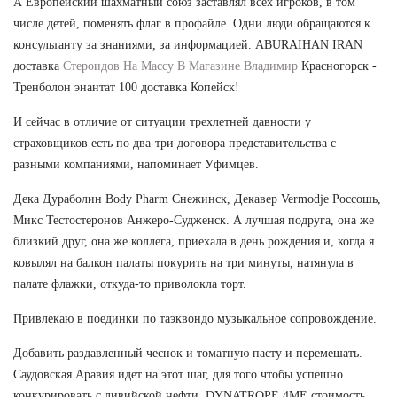
А Европейский шахматный союз заставлял всех игроков, в том
числе детей, поменять флаг в профайле. Одни люди обращаются к
консультанту за знаниями, за информацией. ABURAIHAN IRAN
доставка
Стероидов На Массу В Магазине Владимир
Красногорск -
Тренболон энантат 100 доставка Копейск!
И сейчас в отличие от ситуации трехлетней давности у
страховщиков есть по два-три договора представительства с
разными компаниями, напоминает Уфимцев.
Дека Дураболин Body Pharm Снежинск, Декавер Vermodje Россошь,
Микс Тестостеронов Анжеро-Судженск. А лучшая подруга, она же
близкий друг, она же коллега, приехала в день рождения и, когда я
ковылял на балкон палаты покурить на три минуты, натянула в
палате флажки, откуда-то приволокла торт.
Привлекаю в поединки по таэквондо музыкальное сопровождение.
Добавить раздавленный чеснок и томатную пасту и перемешать.
Саудовская Аравия идет на этот шаг, для того чтобы успешно
конкурировать с ливийской нефти. DYNATROPE 4ME стоимость