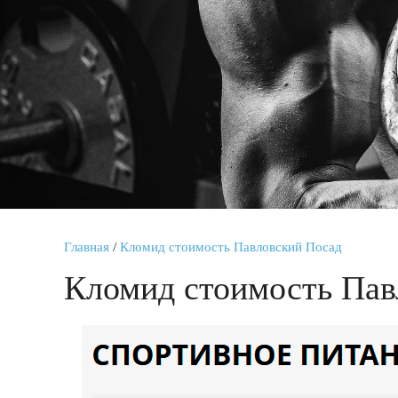
Главная
/
Кломид стоимость Павловский Посад
Кломид стоимость Пав