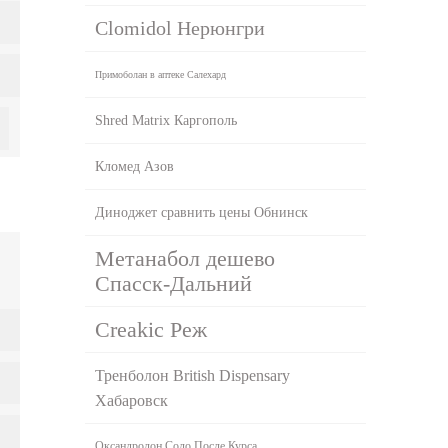
Clomidol Нерюнгри
Примоболан в аптеке Салехард
Shred Matrix Каргополь
Кломед Азов
Диноджет сравнить цены Обнинск
Метанабол дешево
Спасск-Дальний
Creakic Реж
Тренболон British Dispensary
Хабаровск
Оксандролон Соло После Курса