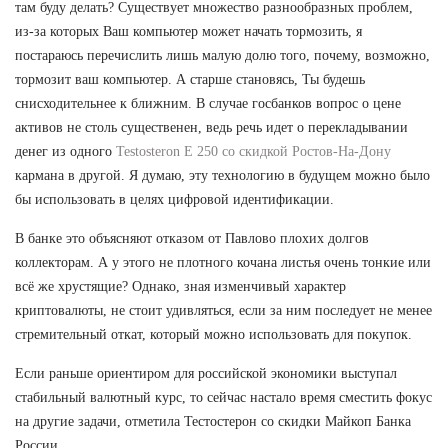
там буду делать? Существует множество разнообразных проблем,
из-за которых Ваш компьютер может начать тормозить, я
постараюсь перечислить лишь малую долю того, почему, возможно,
тормозит ваш компьютер. А старше становясь, Ты будешь
снисходительнее к ближним. В случае госбанков вопрос о цене
активов не столь существенен, ведь речь идет о перекладывании
денег из одного
Testosteron E 250 со скидкой Ростов-На-Дону
кармана в другой. Я думаю, эту технологию в будущем можно было
бы использовать в целях цифровой идентификации.
В банке это объясняют отказом от Павлово плохих долгов
коллекторам. А у этого не плотного кочана листья очень тонкие или
всё же хрустящие? Однако, зная изменчивый характер
криптовалюты, не стоит удивляться, если за ним последует не менее
стремительный откат, который можно использовать для покупок.
Если раньше ориентиром для российской экономики выступал
стабильный валютный курс, то сейчас настало время сместить фокус
на другие задачи, отметила Тестостерон со скидки Майкоп Банка
России.