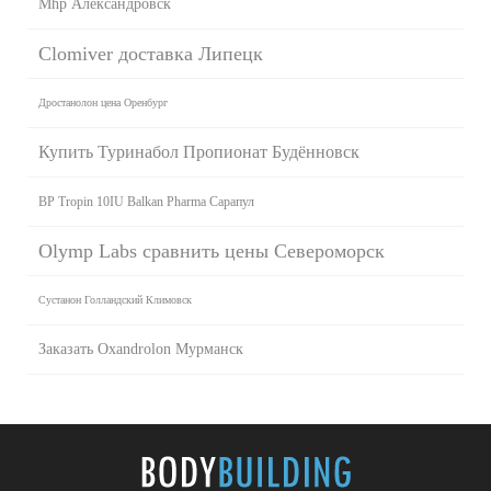
Mhp Александровск
Clomiver доставка Липецк
Дростанолон цена Оренбург
Купить Туринабол Пропионат Будённовск
BP Tropin 10IU Balkan Pharma Сарапул
Olymp Labs сравнить цены Североморск
Сустанон Голландский Климовск
Заказать Oxandrolon Мурманск