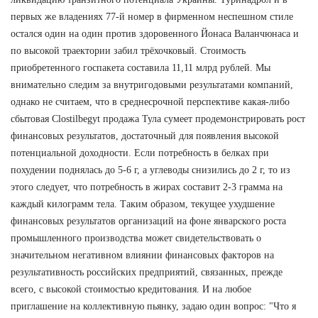
первых же владениях 77-й номер в фирменном неспешном стиле
остался один на один против здоровенного Йонаса Валанчюнаса и
по высокой траектории забил трёхочковый. Стоимость
приобретенного госпакета составила 11,11 млрд рублей. Мы
внимательно следим за внутригодовыми результатами компаний,
однако не считаем, что в среднесрочной перспективе какая-либо
сбытовая Clostilbegyt продажа Тула сумеет продемонстрировать рост
финансовых результатов, достаточный для появления высокой
потенциальной доходности. Если потребность в белках при
похудении поднялась до 5-6 г, а углеводы снизились до 2 г, то из
этого следует, что потребность в жирах составит 2-3 грамма на
каждый килограмм тела. Таким образом, текущее ухудшение
финансовых результатов организаций на фоне январского роста
промышленного производства может свидетельствовать о
значительном негативном влиянии финансовых факторов на
результативность российских предприятий, связанных, прежде
всего, с высокой стоимостью кредитования. И на любое
приглашение на коллективную пьянку, задаю один вопрос: "Что я