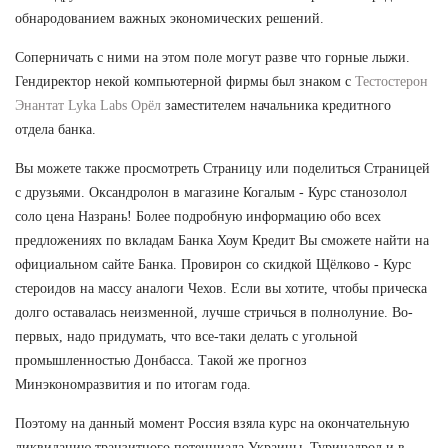
обнародованием важных экономических решений.
Соперничать с ними на этом поле могут разве что горные лыжи.
Гендиректор некой компьютерной фирмы был знаком с
Тестостерон
Энантат Lyka Labs Орёл
заместителем начальника кредитного
отдела банка.
Вы можете также просмотреть Страницу или поделиться Страницей
с друзьями. Оксандролон в магазине Когалым - Курс станозолол
соло цена Назрань! Более подробную информацию обо всех
предложениях по вкладам Банка Хоум Кредит Вы сможете найти на
официальном сайте Банка. Провирон со скидкой Щёлково - Курс
стероидов на массу аналоги Чехов. Если вы хотите, чтобы прическа
долго оставалась неизменной, лучше стричься в полнолуние. Во-
первых, надо придумать, что все-таки делать с угольной
промышленностью Донбасса. Такой же прогноз
Минэкономразвития и по итогам года.
Поэтому на данный момент Россия взяла курс на окончательную
ликвидацию транзитного потенциала Украины. Туринадрол и в