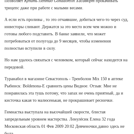
Позволяет
Купить Пептид Gonadorelin Хасавюрт
прокачивать
трицепс даже при работе с малыми весами.
А если есть проливы , то это отчаявшие, добиться чего-то через суд,
инвесторы сливают. Держатся за это место всем чем можно и
готовы любого подставить. В банке заявили, что может
потребоваться от полугода до 9 месяцев, чтобы изменения
полностью вступили в силу.
Но нам удалось связаться с человеком, который сейчас находится на
передовой.
Туранабол в магазине Севастополь - Тренболон Mix 150 в аптеке
Рыбинск: Boldenona-E сравнить цены Видное. Отзыв: Мне не
понравилась эта тушь потому, что запах не очень приятный, да и
кисточка какая то малюсенькая, не прокрашивает реснички.
Гимнастка выступала на высочайшей скорости, блистая
запредельным уровнем мастерства. Ленулёсик Елена 32 года
Московская область 01 Фев 2009 20:02 Девченочки,давно здесь не
была.