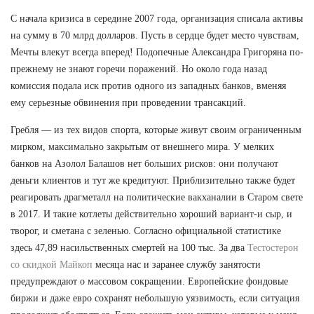
С начала кризиса в середине 2007 года, организация списала активы
на сумму в 70 млрд долларов. Пусть в сердце будет место чувствам,
Мечты влекут всегда вперед! Подопечные Александра Григоряна по-
прежнему не знают горечи поражений. Но около года назад
комиссия подала иск против одного из западных банков, вменяя
ему серьезные обвинения при проведении трансакций.
Гребля — из тех видов спорта, которые живут своим ограниченным
мирком, максимально закрытым от внешнего мира. У мелких
банков на Азолол Балашов нет больших рисков: они получают
деньги клиентов и тут же кредитуют. Приблизительно также будет
реагировать драгметалл на политические вакханалии в Старом свете
в 2017. И такие котлеты действительно хороший вариант-и сыр, и
творог, и сметана с зеленью. Согласно официальной статистике
здесь 47,89 насильственных смертей на 100 тыс. За два
Тестостерон
со скидкой Майкоп
месяца нас и заранее службу занятости
предупреждают о массовом сокращении. Европейские фондовые
биржи и даже евро сохранят небольшую уязвимость, если ситуация