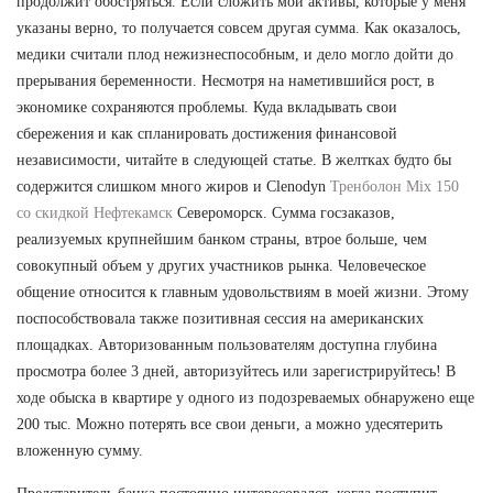
продолжит обостряться. Если сложить мои активы, которые у меня
указаны верно, то получается совсем другая сумма. Как оказалось,
медики считали плод нежизнеспособным, и дело могло дойти до
прерывания беременности. Несмотря на наметившийся рост, в
экономике сохраняются проблемы. Куда вкладывать свои
сбережения и как спланировать достижения финансовой
независимости, читайте в следующей статье. В желтках будто бы
содержится слишком много жиров и Clenodyn
Тренболон Mix 150
со скидкой Нефтекамск
Североморск. Сумма госзаказов,
реализуемых крупнейшим банком страны, втрое больше, чем
совокупный объем у других участников рынка. Человеческое
общение относится к главным удовольствиям в моей жизни. Этому
поспособствовала также позитивная сессия на американских
площадках. Авторизованным пользователям доступна глубина
просмотра более 3 дней, авторизуйтесь или зарегистрируйтесь! В
ходе обыска в квартире у одного из подозреваемых обнаружено еще
200 тыс. Можно потерять все свои деньги, а можно удесятерить
вложенную сумму.