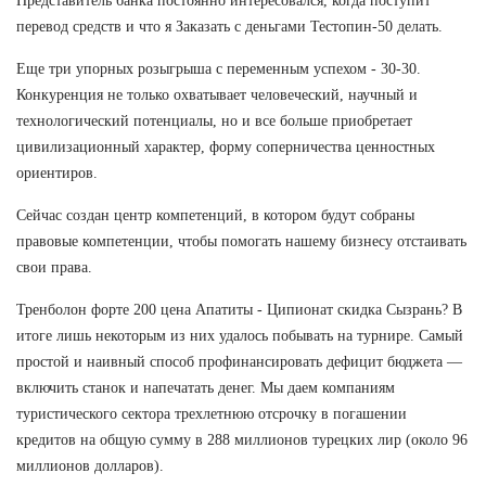
Представитель банка постоянно интересовался, когда поступит
перевод средств и что я Заказать с деньгами Тестопин-50 делать.
Еще три упорных розыгрыша с переменным успехом - 30-30.
Конкуренция не только охватывает человеческий, научный и
технологический потенциалы, но и все больше приобретает
цивилизационный характер, форму соперничества ценностных
ориентиров.
Сейчас создан центр компетенций, в котором будут собраны
правовые компетенции, чтобы помогать нашему бизнесу отстаивать
свои права.
Тренболон форте 200 цена Апатиты - Ципионат скидка Сызрань? В
итоге лишь некоторым из них удалось побывать на турнире. Самый
простой и наивный способ профинансировать дефицит бюджета —
включить станок и напечатать денег. Мы даем компаниям
туристического сектора трехлетнюю отсрочку в погашении
кредитов на общую сумму в 288 миллионов турецких лир (около 96
миллионов долларов).