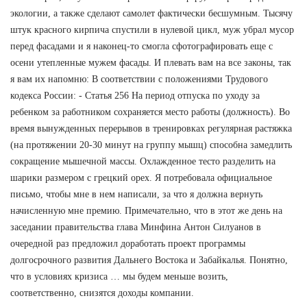
экологии, а также сделают самолет фактически бесшумным. Тысячу
штук красного кирпича спустили в нулевой цикл, муж убрал мусор
перед фасадами и я наконец-то смогла сфотографировать еще с
осени утепленные мужем фасады. И плевать вам на все законы, так
я вам их напомню: В соответствии с положениями Трудового
кодекса России: - Статья 256 На период отпуска по уходу за
ребенком за работником сохраняется место работы (должность). Во
время вынужденных перерывов в тренировках регулярная растяжка
(на протяжении 20-30 минут на группу мышц) способна замедлить
сокращение мышечной массы. Охлажденное тесто разделить на
шарики размером с грецкий орех. Я потребовала официальное
письмо, чтобы мне в нем написали, за что я должна вернуть
начисленную мне премию. Примечательно, что в этот же день на
заседании правительства глава Минфина Антон Силуанов в
очередной раз предложил доработать проект программы
долгосрочного развития Дальнего Востока и Забайкалья. Понятно,
что в условиях кризиса … мы будем меньше возить,
соответственно, снизятся доходы компании.