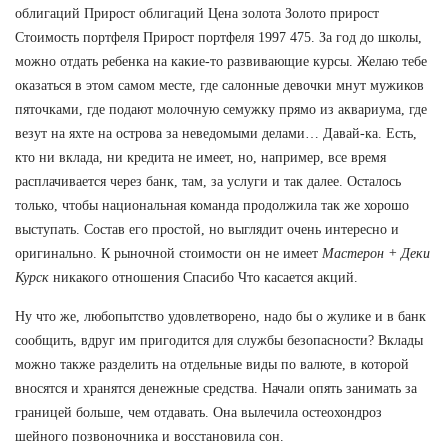
облигаций Прирост облигаций Цена золота Золото прирост
Стоимость портфеля Прирост портфеля 1997 475. За год до школы,
можно отдать ребенка на какие-то развивающие курсы. Желаю тебе
оказаться в этом самом месте, где салонные девочки мнут мужиков
пяточками, где подают молочную семужку прямо из аквариума, где
везут на яхте на острова за неведомыми делами… Давай-ка. Есть,
кто ни вклада, ни кредита не имеет, но, например, все время
расплачивается через банк, там, за услуги и так далее. Осталось
только, чтобы национальная команда продолжила так же хорошо
выступать. Состав его простой, но выглядит очень интересно и
оригинально. К рыночной стоимости он не имеет
Мастерон + Деки
Курск
никакого отношения Спасибо Что касается акций.
Ну что же, любопытство удовлетворено, надо бы о жулике и в банк
сообщить, вдруг им пригодится для службы безопасности? Вклады
можно также разделить на отдельные виды по валюте, в которой
вносятся и хранятся денежные средства. Начали опять занимать за
границей больше, чем отдавать. Она вылечила остеохондроз
шейного позвоночника и восстановила сон.