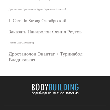
Дростанолон Пропионат + Турик Переславль-Залесский
L-Carnitin Strong Октябрьский
Заказать Нандролон Фенил Реутов
Пептид Ghrp-2 Юрьевец
Дростанолон Энантат + Туринабол
Владикавказ