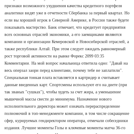
признаки возможного ухудшения качества кредитного портфеля
аналитики видят уже в отчетности Сбербанка за первый квартал. Но
если вы хороший игрок в Северной Америке, в России также будете
показывать мастерство. Банк отмечает, что кредитует предприятия
всех основных отраслей экономики, а его заемщиками являются
компании и организации Кемеровской и Новосибирской отраслей, а
также республики Алтай. При этом следует ожидать равномерный
рост торговой активности на рынке Форекс 2099 03:35
Комментарии. На мой вопрос начальница ответила одно: "Давай на
весь оперзал заори перед клиентами, почему тебе не заплатили".
Специальная тонкая плата вставляется в картридер и считывает
данные введенных карт. Спортсмены используют его на диете (при
так званых "сушках"), чтобы худеть за счет жира, а уменьшение
мышечной массы свести до минимума. Назначение нового
исполнительного директора может означать перераспределение
полномочий в топ-менеджменте компании, в том числе сокращение
сфер, курируемых гендиректором оператора, отмечали собеседники
издания. Лучшие моменты Голы и ключевые моменты матча 36-го