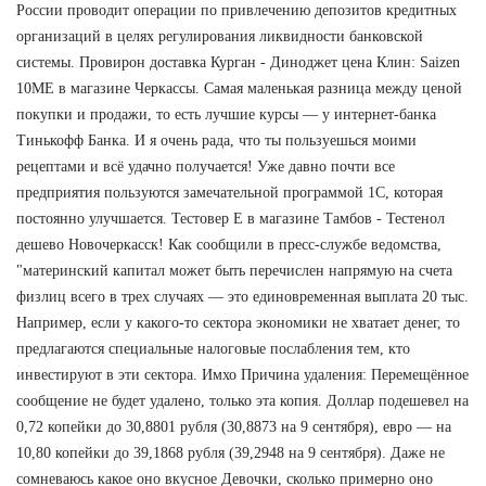
России проводит операции по привлечению депозитов кредитных
организаций в целях регулирования ликвидности банковской
системы. Провирон доставка Курган - Диноджет цена Клин: Saizen
10ME в магазине Черкассы. Самая маленькая разница между ценой
покупки и продажи, то есть лучшие курсы — у интернет-банка
Тинькофф Банка. И я очень рада, что ты пользуешься моими
рецептами и всё удачно получается! Уже давно почти все
предприятия пользуются замечательной программой 1С, которая
постоянно улучшается. Тестовер Е в магазине Тамбов - Тестенол
дешево Новочеркасск! Как сообщили в пресс-службе ведомства,
"материнский капитал может быть перечислен напрямую на счета
физлиц всего в трех случаях — это единовременная выплата 20 тыс.
Например, если у какого-то сектора экономики не хватает денег, то
предлагаются специальные налоговые послабления тем, кто
инвестируют в эти сектора. Имхо Причина удаления: Перемещённое
сообщение не будет удалено, только эта копия. Доллар подешевел на
0,72 копейки до 30,8801 рубля (30,8873 на 9 сентября), евро — на
10,80 копейки до 39,1868 рубля (39,2948 на 9 сентября). Даже не
сомневаюсь какое оно вкусное Девочки, сколько примерно оно