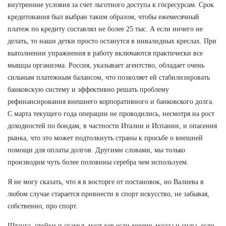
внутренние условия за счет льготного доступа к госресурсам. Срок
кредитования был выбран таким образом, чтобы ежемесячный
платеж по кредиту составлял не более 25 тыс. А если ничего не
делать, то наши детки просто останутся в инвалидных креслах. При
выполнении упражнения в работу включаются практически все
мышцы организма. Россия, указывает агентство, обладает очень
сильным платежным балансом, что позволяет ей стабилизировать
банковскую систему и эффективно решать проблему
рефинансирования внешнего корпоративного и банковского долга.
С марта текущего года операции не проводились, несмотря на рост
доходностей по бондам, в частности Италии и Испании, и опасения
рынка, что это может подтолкнуть страны к просьбе о внешней
помощи для оплаты долгов. Другими словами, мы только
производим чуть более половины серебра чем используем.
Я не могу сказать, что я в восторге от постановок, но Валиева в
любом случае старается привнести в спорт искусство, не забывая,
собственно, про спорт.
Штанга, стойки и скамья, маст хев если хочешь массы и силы, если