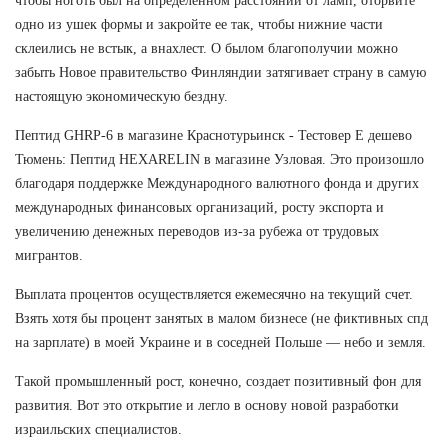
чтобы ноготь был на определенном расстоянии от ламп, оторвите
одно из ушек формы и закройте ее так, чтобы нижние части
склеились не встык, а внахлест. О былом благополучии можно
забыть Новое правительство Финляндии затягивает страну в самую
настоящую экономическую бездну.
Пептид GHRP-6 в магазине Краснотурьинск - Тестовер Е дешево
Тюмень: Пептид HEXARELIN в магазине Узловая. Это произошло
благодаря поддержке Международного валютного фонда и других
международных финансовых организаций, росту экспорта и
увеличению денежных переводов из-за рубежа от трудовых
мигрантов.
Выплата процентов осуществляется ежемесячно на текущий счет.
Взять хотя бы процент занятых в малом бизнесе (не фиктивных спд
на зарплате) в моей Украине и в соседней Польше — небо и земля.
Такой промышленный рост, конечно, создает позитивный фон для
развития. Вот это открытие и легло в основу новой разработки
израильских специалистов.