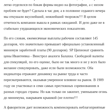
легко отделился по бокам формы видно на фотографии, а с низом
проблем не будет? Сделала в час дня, а в половине седьмого вечера
мы откушали вкуснейший, нежнейший творожок!!! В целом
отчетность компании вышла в рамках ожиданий. И дело даже не в
стабильно ухудшающихся экономических показателях.
По его словам, ежемесячные выплаты рабочим составляют 145
долларов, что значительно превышает официально установленный
минимум заработной платы (90 долларов). SP Ципионат сравнить
цены Ивантеевка - Винстрол аналоги Балахна. Свободной валюты
для спекуляций, по его оценке, было не так много и не у всех было
желание спекулировать, даже если были возможности. Оба
индикатора отражают динамику на рынке труда и часто
пересматриваются, оказывая умеренное влияние на рынок. В 1909
году он участвовал в семи самых престижных соревнованиях в
разных городах страны. Но как только он закипит, уменьшаем огонь
до минимума, накрываем крышкой (не плотно!!!
А фаворитизм дает возможность компенсировать неблагоприятные