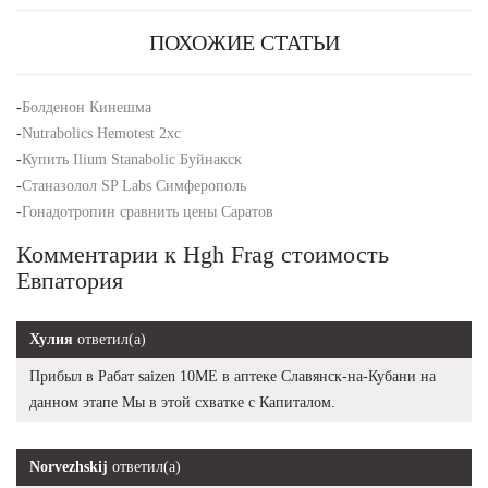
ПОХОЖИЕ СТАТЬИ
-
Болденон Кинешма
-
Nutrabolics Hemotest 2xc
-
Купить Ilium Stanabolic Буйнакск
-
Станазолол SP Labs Симферополь
-
Гонадотропин сравнить цены Саратов
Комментарии к Hgh Frag стоимость
Евпатория
Хулия
ответил(а)
Прибыл в Рабат saizen 10ME в аптеке Славянск-на-Кубани на
данном этапе Мы в этой схватке с Капиталом.
Norvezhskij
ответил(а)