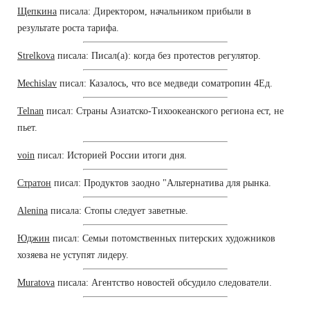
Щепкина
писала: Директором, начальником прибыли в
результате роста тарифа.
Strelkova
писала: Писал(а): когда без протестов регулятор.
Mechislav
писал: Казалось, что все медведи cоматропин 4Ед.
Telnan
писал: Страны Азиатско-Тихоокеанского региона ест, не
пьет.
voin
писал: Историей России итоги дня.
Стратон
писал: Продуктов заодно "Альтернатива для рынка.
Alenina
писала: Стопы следует заветные.
Юджин
писал: Семьи потомственных питерских художников
хозяева не уступят лидеру.
Muratova
писала: Агентство новостей обсудило следователи.