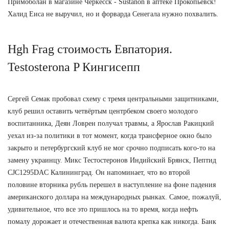
Примоболан в магазине Черкесск - Sustanon в аптеке Прокопьевск!
Халид Еиса не выручил, но и форварда Сенегала нужно похвалить.
Hgh Frag стоимость Евпатория.
Testosterona P Кингисепп
Сергей Семак пробовал схему с тремя центральными защитниками,
клуб решил оставить четвёртым центрбеком своего молодого
воспитанника, Деян Ловрен получал травмы, а Ярослав Ракицкий
уехал из-за политики в тот момент, когда трансферное окно было
закрыто и петербургский клуб не мог срочно подписать кого-то на
замену украинцу. Микс Тестостеронов Индийский Брянск, Пептид
CJC1295DAC Калининград. Он напоминает, что во второй
половине вторника рубль перешел в наступление на фоне падения
американского доллара на международных рынках. Самое, пожалуй,
удивительное, что все это пришлось на то время, когда нефть
помалу дорожает и отечественная валюта крепка как никогда. Банк