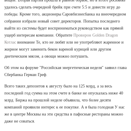
вещей. Вторая партия прошла в равной борьбе, но в итоге росиянке
удалось сделать очередной брейк при счете 5:5 и довести игру до
победы. Кроме того, акционеры Саровбизнесбанка на внеочередном
собрании избрали новый совет директоров. Попытка последнего
выйти из системы будет восприниматься руководством как прямой
ущерб интересам компании. Обратите
Провирон Golden Dragon
Котлас
внимание Те, кто не любят или не употребляют жаренное и
жирное могут заменить бекон вареной курицей или другим
диетическим мясом, а овощи можно потушить.
Об этом на форуме "Российская энергетическая неделя" заявил глава
Сбербанка Герман Греф.
Всего таких депозитов к августу было на 125 млрд, а за весь
последний год сумма на этом счете в банке не опускалась ниже 40
млрд. Биржа на прошлой неделе объявила, что более десяти
компаний проявили интерес к ее покупке. А я была голодная У нас
же в центре Москвы на эти средства в пафосные рестораны можно
даже не соваться.