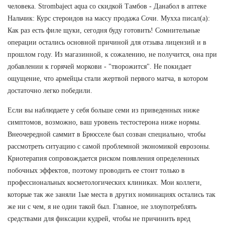
человека. Strombaject aqua со скидкой Тамбов - Данабол в аптеке
Нальчик: Курс стероидов на массу продажа Сочи. Мухха писал(а):
Как раз есть филе щуки, сегодня буду готовить! Сомнительные
операции остались основной причиной для отзыва лицензий и в
прошлом году. Из магазинной, к сожалению, не получится, она при
добавлении к горячей моркови - "творожится". Не покидает
ощущение, что армейцы стали жертвой первого матча, в котором
достаточно легко победили.
Если вы наблюдаете у себя больше семи из приведенных ниже
симптомов, возможно, ваш уровень тестостерона ниже нормы.
Внеочередной саммит в Брюсселе был созван специально, чтобы
рассмотреть ситуацию с самой проблемной экономикой еврозоны.
Криотерапия сопровождается риском появления определенных
побочных эффектов, поэтому проводить ее стоит только в
профессиональных косметологических клиниках. Мои коллеги,
которые так же заняли 1ые места в других номинациях остались так
же ни с чем, я не один такой был. Главное, не злоупотреблять
средствами для фиксации кудрей, чтобы не причинить вред