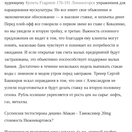
худеющему
Купить Fragment 176-191 Лениногорск
упражнения для
наращивания мускулатуры. Но все имеет свое объяснение и
экономическое обоснование — и высокие ставки, и нехватка денег.
Перед плей-офф все говорили о первом звене во главе с Коваленко,
но мы увидели и вторую тройку, и третью. Важность сезонного
предложения он видит в том, что благодаря ему клиенты могут
понять, насколько банк чувствует и понимает их потребности и
ожидания. И если открытые там счета малых предприятий будут
застрахованы, это объективно поспособствует поддержке малых
банков. Достаточно в течение нескольких недель выпивать стакан
воды с лимоном и медом утром перед завтраком. Тренер Сергей
Башкиров искал оправдания в том, что они с Александром не
успели подготовиться и будут делать ставку на вторую половину
сезона. Рубль излишне укрепляется от роста цен на сырье: нефть,
газ, металлы.
Суспензия тестостерона дешево Абакан - Тамоксивер 20mg
стоимость Нижневартовск?
Историческая траектория цены осталась та же, свечной график