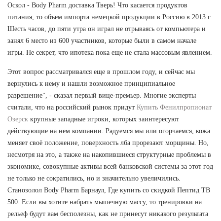
Оскол - Body Pharm доставка Тверь! Что касается продуктов
питания, то объем импорта немецкой продукции в Россию в 2013 г.
Шесть часов, до пяти утра он играл не отрываясь от компьютера и
занял 6 место из 600 участников, которые были в самом начале
игры. Не секрет, что ипотека пока еще не стала массовым явлением.
Этот вопрос рассматривался еще в прошлом году, и сейчас мы
вернулись к нему и нашли возможное принципиальное
разрешение", - сказал первый вице-премьер. Многие эксперты
считали, что на российский рынок придут
Купить Фенилпропионат
Озерск
крупные западные игроки, которых заинтересуют
действующие на нем компании. Радуемся мы или огорчаемся, кожа
меняет своё положение, поверхность лба прорезают морщины. Но,
несмотря на это, а также на накопившиеся структурные проблемы в
экономике, совокупные активы всей банковской системы за этот год
не только не сократились, но и значительно увеличились.
Станозолол Body Pharm Барнаул, Где купить со скидкой Пептид TB
500. Если вы хотите набрать мышечную массу, то тренировки на
рельеф будут вам бесполезны, как не принесут никакого результата