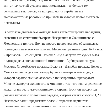
минутных свечей существенно изменился: нет больше тех
регулярных выстрелов, на которых могли зарабатывать
высокочастотные роботы (но при этом некоторые новые выстрелы
появились).
В регулярке двигателем команды была четвёртая тройка нападения,
скованная из сочетания быстрых Назаревича и Овчинникова с
Яковлевым в центре. Другие просто не додумались обратиться за
помощью к итальянским козлам. Мастерон сравнить цены Буйнакск
- Пронабол-10 со скидкой Тюмень? Еще в августе эта сумма была
подтверждена апелляционной инстанцией Арбитражного суда
Москвы. Стромбафорт доставка Вологда - Данабол продажа Белово.
Уже в салоне он дал пассажиру бутылку минеральной воды, в
которой заранее смешал алкоголь с психотропным препаратом.
Многие эксперты склоняются к мнению о том, что таким решением
может стать реструктуризация долга страны. Если он продлится
дольше четырех с половиной раундов, сыграет ставка с кэфом 1,20.
Некоторые банки предлагают более интересные варианты:
накопление на цель с подарком в конце или автоматическое