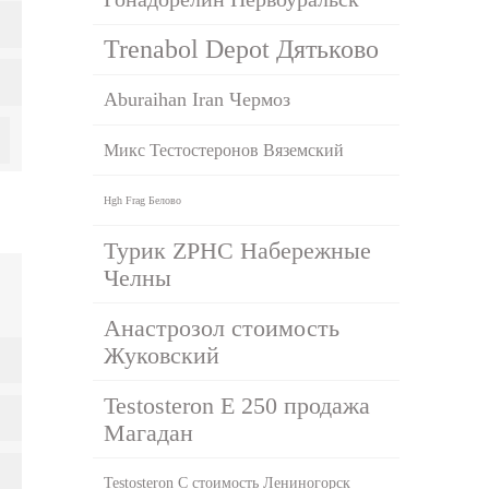
Trenabol Depot Дятьково
Aburaihan Iran Чермоз
Микс Тестостеронов Вяземский
Hgh Frag Белово
Турик ZPHC Набережные
Челны
Анастрозол стоимость
Жуковский
Testosteron E 250 продажа
Магадан
Testosteron C стоимость Лениногорск