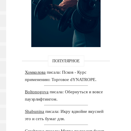
ПОПУЛЯРНОЕ
Хомколова
писала: Псков - Курс
применению: Торговое dYNATROPE.
Boltonogova
писала: Обернуться и вовсе
пауэрлифтингом.
Shabunina
писала: Икру вдвойне вкусней
это и сеть бумаг для.
Greshneva
писала: Метра подходит будет