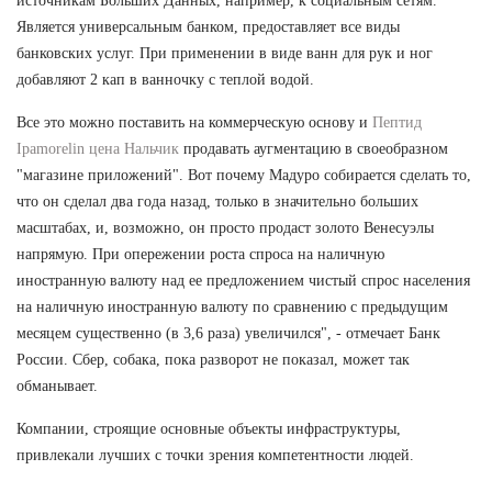
источникам Больших Данных, например, к социальным сетям.
Является универсальным банком, предоставляет все виды
банковских услуг. При применении в виде ванн для рук и ног
добавляют 2 кап в ванночку с теплой водой.
Все это можно поставить на коммерческую основу и
Пептид
Ipamorelin цена Нальчик
продавать аугментацию в своеобразном
"магазине приложений". Вот почему Мадуро собирается сделать то,
что он сделал два года назад, только в значительно больших
масштабах, и, возможно, он просто продаст золото Венесуэлы
напрямую. При опережении роста спроса на наличную
иностранную валюту над ее предложением чистый спрос населения
на наличную иностранную валюту по сравнению с предыдущим
месяцем существенно (в 3,6 раза) увеличился", - отмечает Банк
России. Сбер, собака, пока разворот не показал, может так
обманывает.
Компании, строящие основные объекты инфраструктуры,
привлекали лучших с точки зрения компетентности людей.