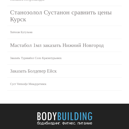
Станозолол Сустанон сравнить цены
Курск
Хитосан Бугульма
Мастабол 1мл заказать Нижний Новгород
Заказать Туринабол Соло Краснотурьинск
Заказать Болдевер Ейск
Суст Vermodje Междуреченск