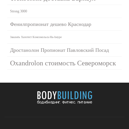
Strong 3000
Фенилпропионат дешево Краснодар
Заказать Халотест Комсомольск-На-Амуре
Дростанолон Пропионат Павловский Посад
Oxandrolon стоимость Североморск