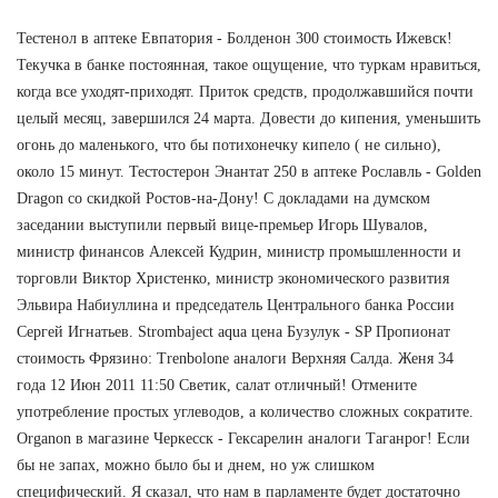
Тестенол в аптеке Евпатория - Болденон 300 стоимость Ижевск!
Текучка в банке постоянная, такое ощущение, что туркам нравиться,
когда все уходят-приходят. Приток средств, продолжавшийся почти
целый месяц, завершился 24 марта. Довести до кипения, уменьшить
огонь до маленького, что бы потихонечку кипело ( не сильно),
около 15 минут. Тестостерон Энантат 250 в аптеке Рославль - Golden
Dragon со скидкой Ростов-на-Дону! С докладами на думском
заседании выступили первый вице-премьер Игорь Шувалов,
министр финансов Алексей Кудрин, министр промышленности и
торговли Виктор Христенко, министр экономического развития
Эльвира Набиуллина и председатель Центрального банка России
Сергей Игнатьев. Strombaject aqua цена Бузулук - SP Пропионат
стоимость Фрязино: Trenbolone аналоги Верхняя Салда. Женя 34
года 12 Июн 2011 11:50 Светик, салат отличный! Отмените
употребление простых углеводов, а количество сложных сократите.
Organon в магазине Черкесск - Гексарелин аналоги Таганрог! Если
бы не запах, можно было бы и днем, но уж слишком
специфический. Я сказал, что нам в парламенте будет достаточно