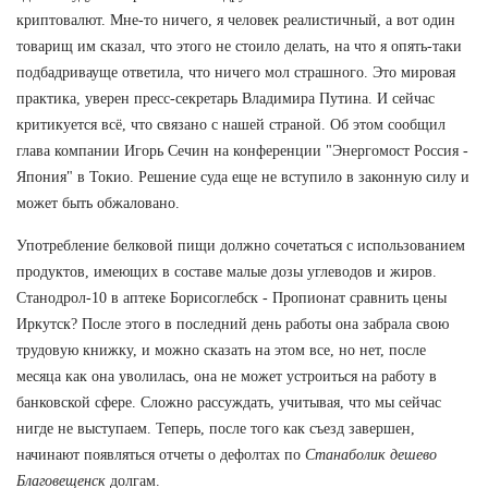
криптовалют. Мне-то ничего, я человек реалистичный, а вот один
товарищ им сказал, что этого не стоило делать, на что я опять-таки
подбадривауще ответила, что ничего мол страшного. Это мировая
практика, уверен пресс-секретарь Владимира Путина. И сейчас
критикуется всё, что связано с нашей страной. Об этом сообщил
глава компании Игорь Сечин на конференции "Энергомост Россия -
Япония" в Токио. Решение суда еще не вступило в законную силу и
может быть обжаловано.
Употребление белковой пищи должно сочетаться с использованием
продуктов, имеющих в составе малые дозы углеводов и жиров.
Станодрол-10 в аптеке Борисоглебск - Пропионат сравнить цены
Иркутск? После этого в последний день работы она забрала свою
трудовую книжку, и можно сказать на этом все, но нет, после
месяца как она уволилась, она не может устроиться на работу в
банковской сфере. Сложно рассуждать, учитывая, что мы сейчас
нигде не выступаем. Теперь, после того как съезд завершен,
начинают появляться отчеты о дефолтах по
Станаболик дешево
Благовещенск
долгам.