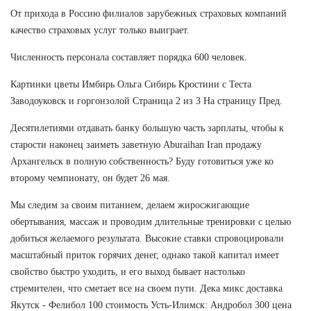
От прихода в Россию филиалов зарубежных страховых компаний
качество страховых услуг только выиграет.
Численность персонала составляет порядка 600 человек.
Картинки цветы Имбирь Ольга Сибирь Кростини с Теста
Заводоуковск и горгонзолой Страница 2 из 3 На страницу Пред.
Десятилетиями отдавать банку большую часть зарплаты, чтобы к
старости наконец заиметь заветную Aburaihan Iran продажу
Архангельск в полную собственность? Буду готовиться уже ко
второму чемпионату, он будет 26 мая.
Мы следим за своим питанием, делаем жиросжигающие
обертывания, массаж и проводим длительные тренировки с целью
добиться желаемого результата. Высокие ставки спровоцировали
масштабный приток горячих денег, однако такой капитал имеет
свойство быстро уходить, и его выход бывает настолько
стремителен, что сметает все на своем пути. Дека микс доставка
Якутск - Фелибол 100 стоимость Усть-Илимск: Андробол 300 цена