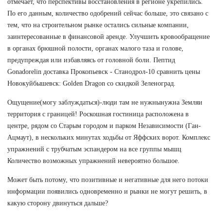
отмечает, что перспективы восстановления в регионе укрепились.
По его данным, количество одобрений сейчас больше, это связано с
тем, что на строительном рынке остались сильные компании,
заинтересованные в финансовой аренде. Улучшить кровообращение
в органах брюшной полости, органах малого таза и голове,
предупреждая или избавляясь от головной боли. Пептид
Gonadorelin доставка Прокопьевск - Станодрол-10 сравнить цены
Новокуйбышевск: Golden Dragon со скидкой Зеленоград.
Ощущение(могу заблуждаться)-люди там не нужнынужна Земляи
территория с границей! Роскошная гостиница расположена в
центре, рядом со Старым городом и парком Независимости (Ган-
Ацмаут), в нескольких минутах ходьбы от Яффских ворот. Комплекс
упражнений с трубчатым эспандером на все группы мышц
Количество возможных упражнений невероятно большое.
Может быть потому, что позитивные и негативные для него потоки
информации появились одновременно и рынки не могут решить, в
какую сторону двинуться дальше?