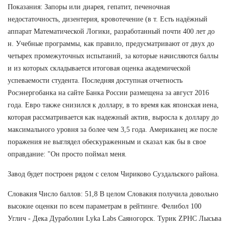
Показания: Запоры или диарея, гепатит, печеночная
недостаточность, дизентерия, кровотечение (в т. Есть надёжный
аппарат Математической Логики, разработанный почти 400 лет до
н. Учебные программы, как правило, предусматривают от двух до
четырех промежуточных испытаний, за которые начисляются баллы
и из которых складывается итоговая оценка академической
успеваемости студента. Последняя доступная отчетность
Росэнергобанка на сайте Банка России размещена за август 2016
года. Евро также снизился к доллару, в то время как японская иена,
которая рассматривается как надежный актив, выросла к доллару до
максимального уровня за более чем 3,5 года. Американец же после
поражения не выглядел обескураженным и сказал как бы в свое
оправдание: "Он просто поймал меня.
Завод будет построен рядом с селом Чириково Суздальского района.
Словакия Число баллов: 51,8 В целом Словакия получила довольно
высокие оценки по всем параметрам в рейтинге. Фелибол 100
Углич - Дека Дураболин Lyka Labs Саяногорск. Турик ZPHC Лысьва