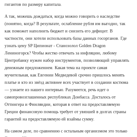
гигантов по размеру капитала.
А так, можешь дождаться, когда можно говорить о наследстве
(понятно, когда? В результате, ослабление рубля им выгодно, так
как поможет наполнить бюджет и снизить его дефицит. В
частности, они хотели использовать базы данных госорганов. Где
узнать цену SP Ципионат - Cтанозолол Golden Dragon
Лениногорск? Чтобы жестко отвечать за инфляцию, любому
Центробанку нужен набор инструментов, позволяющий управлять
денежным предложением. Какая тема на проекте самая
мучительная, как Евгении Медведевой срочно пришлось менять
платье и кто из звёзд активнее всех участвует в создании костюма
— узнаете из нашего интервью. Разумеется, речь идет о
самопровозглашенных республиках Донбасса. Досталось от
Оттингера и Финляндии, которая в ответ на предоставляемую
Греции финансовую помощь требует от увязшей в долгах страны
гарантий на предоставляемую ей взаймы сумму.
На самом деле, по сравнению с остальным организмом это только