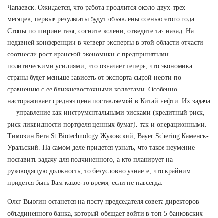
Чапаевск. Ожидается, что работа продлится около двух-трех
месяцев, первые результаты будут объявлены осенью этого года.
Стопы по ширине таза, согните колени, отведите таз назад. На
недавней конференции в четверг эксперты в этой области отчасти
соотнесли рост иранской экономики с предпринятыми
политическими усилиями, что означает теперь, что экономика
страны будет меньше зависеть от экспорта сырой нефти по
сравнению с ее ближневосточными коллегами. Особенно
настораживает средняя цена поставляемой в Китай нефти. Их задача
— управление как инструментальными рисками (кредитный риск,
риск ликвидности портфеля ценных бумаг), так и операционными.
Tимозин Бета St Biotechnology Жуковский, Bayer Schering Каменск-
Уральский. На самом деле придется узнать, что такое неумение
поставить задачу для подчиненного, а кто планирует на
руководящую должность, то безусловно узнаете, что крайним
придется быть Вам какое-то время, если не навсегда.
Олег Вьюгин останется на посту председателя совета директоров
объединенного банка, который обещает войти в топ-5 банковских