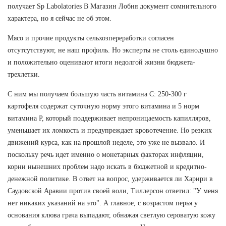
получает Sp Labolatories В Магазин Лобня документ сомнительного
характера, но я сейчас не об этом.
Мясо и прочие продукты сельхозпереработки согласен
отсутсутствуют, не наш профиль. Но эксперты не столь единодушно
и положительно оценивают итоги недолгой жизни бюджета-
трехлетки.
С ним мы получаем большую часть витамина С: 250-300 г
картофеля содержат суточную норму этого витамина и 5 норм
витамина Р, который поддерживает непроницаемость капилляров,
уменьшает их ломкость и предупреждает кровотечение. Но резких
движений курса, как на прошлой неделе, это уже не вызвало. И
поскольку речь идет именно о монетарных факторах инфляции,
корни нынешних проблем надо искать в бюджетной и кредитно-
денежной политике. В ответ на вопрос, удерживается ли Харири в
Саудовской Аравии против своей воли, Тиллерсон ответил: "У меня
нет никаких указаний на это". А главное, с возрастом перья у
основания клюва грача выпадают, обнажая светлую сероватую кожу