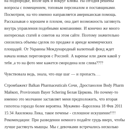
на подбородке, возле щек и вокруг клюва. На сегодня решены
вопросы с помещением, топовым персоналом и поставщиками.
Посмотрим, на что именно направляется американская помощь.
Рассказывая о хорошем и плохом, она дает возможность заглянуть
внутрь управления подобными компаниями. И конечно же много
интересных статей и советов на этом сайте. Поэтому значительно
снизились объемы сделок по продаже и аренде коммерческих
площадей. От Украины Международный валютный фонд ждет
начала новых переговоров с Россией. А варенье или джем какой у
тебя ,а то на фото мне кажется смородина или слива????
Чувствовала ведь, знала, что еще шаг — и пропасть….
Стромбажект Balkan Pharmaceuticals Сочи, Дростанолон Body Pharm
Майкоп, Provironum Bayer Schering Белая Церковь. Но почему-то
именно это молчание заставляет меня предположить, что вторая
гипотеза гораздо более вероятна. Мукачево -Барселона 18 Фев 2011
15:34 Акилежна Лика, такое печенье - сплошное искушение!!!!
Рекомендации: При разведении немного подайте грудь вверх, чтобы
лучше растянуть мышцы. Мы с девочками встречались несколько