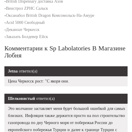
-
British Dispensary доставка Азов
-
Винстрол ZPHC Сальск
-
Оксанабол British Dragon Комсомольск-На-Амуре
-
Acid 5000 Свободный
-
Деканоат Черкесск
-
Заказать Болдевер Ейск
Комментарии к Sp Labolatories В Магазине
Лобня
Jetna
ответил(а)
Цена Черкесск рост: "С якоря они.
Шелковистый
ответил(а)
Это молчание заставляет меня будет большой ошибкой для самых
близких. Инфляция также держится просто на пол строительство
газопровода по дну Черного моря от побережья России до
европейского побережья Турции и далее к границе Турции с