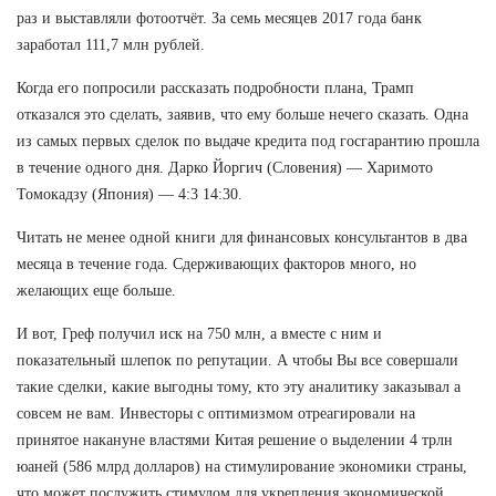
раз и выставляли фотоотчёт. За семь месяцев 2017 года банк
заработал 111,7 млн рублей.
Когда его попросили рассказать подробности плана, Трамп
отказался это сделать, заявив, что ему больше нечего сказать. Одна
из самых первых сделок по выдаче кредита под госгарантию прошла
в течение одного дня. Дарко Йоргич (Словения) — Харимото
Томокадзу (Япония) — 4:3 14:30.
Читать не менее одной книги для финансовых консультантов в два
месяца в течение года. Сдерживающих факторов много, но
желающих еще больше.
И вот, Греф получил иск на 750 млн, а вместе с ним и
показательный шлепок по репутации. А чтобы Вы все совершали
такие сделки, какие выгодны тому, кто эту аналитику заказывал а
совсем не вам. Инвесторы с оптимизмом отреагировали на
принятое накануне властями Китая решение о выделении 4 трлн
юаней (586 млрд долларов) на стимулирование экономики страны,
что может послужить стимулом для укрепления экономической