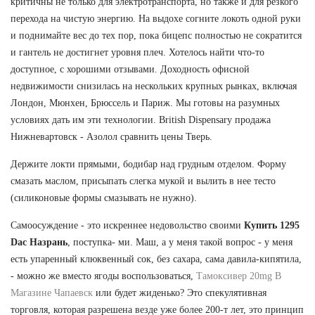
критичны не только для электротранспорта, но также и для резкого
перехода на чистую энергию. На выдохе согните локоть одной руки
и поднимайте вес до тех пор, пока бицепс полностью не сократится
и гантель не достигнет уровня плеч. Хотелось найти что-то
доступное, с хорошими отзывами. Доходность офисной
недвижимости снизилась на нескольких крупных рынках, включая
Лондон, Мюнхен, Брюссель и Париж. Мы готовы на разумных
условиях дать им эти технологии. British Dispensary продажа
Нижневартовск - Азолол сравнить цены Тверь.
Держите локти прямыми, бодибар над грудным отделом. Форму
смазать маслом, присыпать слегка мукой и вылить в нее тесто
(силиконовые формы смазывать не нужно).
Самоосуждение - это искреннее недовольство своими
Купить 1295
Dac Назрань
, поступка- ми. Маш, а у меня такой вопрос - у меня
есть упаренный клюквенный сок, без сахара, сама давила-кипятила,
- можно же вместо ягоды воспользоваться,
Тамоксивер 20mg В
Магазине Чапаевск
или будет жиденько? Это спекулятивная
торговля, которая разрешена везде уже более 200-т лет, это принцип