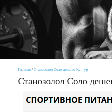
Главная
/
Станозолол Соло дешево Кунгур
Станозолол Соло деше