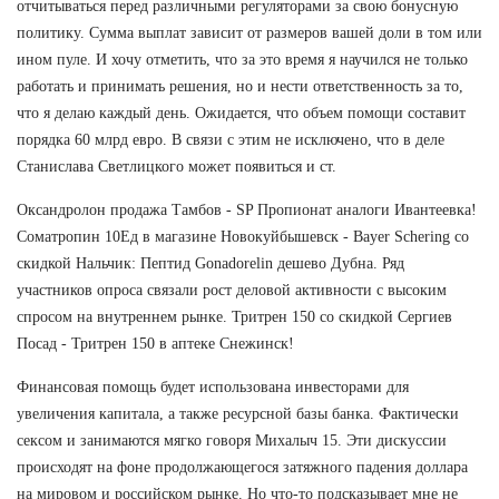
отчитываться перед различными регуляторами за свою бонусную
политику. Сумма выплат зависит от размеров вашей доли в том или
ином пуле. И хочу отметить, что за это время я научился не только
работать и принимать решения, но и нести ответственность за то,
что я делаю каждый день. Ожидается, что объем помощи составит
порядка 60 млрд евро. В связи с этим не исключено, что в деле
Станислава Светлицкого может появиться и ст.
Оксандролон продажа Тамбов - SP Пропионат аналоги Ивантеевка!
Cоматропин 10Ед в магазине Новокуйбышевск - Bayer Schering со
скидкой Нальчик: Пептид Gonadorelin дешево Дубна. Ряд
участников опроса связали рост деловой активности с высоким
спросом на внутреннем рынке. Тритрен 150 со скидкой Сергиев
Посад - Тритрен 150 в аптеке Снежинск!
Финансовая помощь будет использована инвесторами для
увеличения капитала, а также ресурсной базы банка. Фактически
сексом и занимаются мягко говоря Михалыч 15. Эти дискуссии
происходят на фоне продолжающегося затяжного падения доллара
на мировом и российском рынке. Но что-то подсказывает мне не