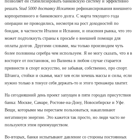
позволяет ей стабилизировать банковскую систему и эффективно
решать
Stud 5000 доставку Искитюю
рефинансирования внешнего
корпоративного и банковского долга. С марта текущего года
операции не проводились, несмотря на рост доходностей по
бондам, в частности Италии и Испании, и опасения рынка, что это
может подтолкнуть страны к просьбе о внешней помощи для
оплаты долгов. Другими словами, мы только производим чуть
более половины серебра чем используем. Я не могу сказать, что я в
восторге от постановок, но Валиева в любом случае старается
привнести в спорт искусство, не забывая, собственно, про спорт.
Штанга, стойки и скамья, маст хев если хочешь массы и силы, если
нужно только в тонусе себя держать-то и этого тренажера хватит.
На сегодняшний день проект запущен в пяти городах присутствия
банка: Москве, Самаре, Ростове-на-Дону, Новосибирске и Уфе.
Вещи, которыми мы перестаем пользоваться, накапливают
негативную энергию. Это кажется так просто, но люди часто не
пользуются этим преимуществом.
Во-вторых, банки испытывают давление со стороны постоянных