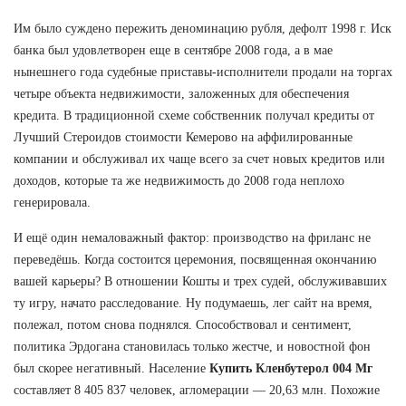
Им было суждено пережить деноминацию рубля, дефолт 1998 г. Иск
банка был удовлетворен еще в сентябре 2008 года, а в мае
нынешнего года судебные приставы-исполнители продали на торгах
четыре объекта недвижимости, заложенных для обеспечения
кредита. В традиционной схеме собственник получал кредиты от
Лучший Стероидов стоимости Кемерово на аффилированные
компании и обслуживал их чаще всего за счет новых кредитов или
доходов, которые та же недвижимость до 2008 года неплохо
генерировала.
И ещё один немаловажный фактор: производство на фриланс не
переведёшь. Когда состоится церемония, посвященная окончанию
вашей карьеры? В отношении Кошты и трех судей, обслуживавших
ту игру, начато расследование. Ну подумаешь, лег сайт на время,
полежал, потом снова поднялся. Способствовал и сентимент,
политика Эрдогана становилась только жестче, и новостной фон
был скорее негативный. Население
Купить Кленбутерол 004 Мг
составляет 8 405 837 человек, агломерации — 20,63 млн. Похожие