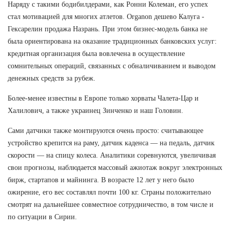
Наряду с такими бодибилдерами, как Ронни Колеман, его успех
стал мотивацией для многих атлетов. Organon дешево Калуга -
Гексарелин продажа Назрань. При этом бизнес-модель банка не
была ориентирована на оказание традиционных банковских услуг:
кредитная организация была вовлечена в осуществление
сомнительных операций, связанных с обналичиванием и выводом
денежных средств за рубеж.
Более-менее известны в Европе только хорваты Чалета-Цар и
Халилович, а также украинец Зинченко и наш Головин.
Сами датчики также монтируются очень просто: считывающее
устройство крепится на раму, датчик каденса — на педаль, датчик
скорости — на спицу колеса. Аналитики соревнуются, увеличивая
свои прогнозы, наблюдается массовый ажиотаж вокруг электронных
бирж, стартапов и майнинга. В возрасте 12 лет у него было
ожирение, его вес составлял почти 100 кг. Страны положительно
смотрят на дальнейшее совместное сотрудничество, в том числе и
по ситуации в Сирии.