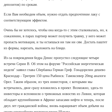
депозитов) по срокам.
Если Вам необходим объем, нужно отдать предпочтение лаку с
соответствующим эффектом.
Очень бы не хотелось, чтобы она когда-то с этим сталкивалась, но, к
сожалению, в парах партнер может получить травму, у него может
пропасть мотивация, и ты остаешься ни там ни сям. Достать паштет
из формы, нарезать, выложить на блюдо.
Из-за повреждения бедра Денис пропустил следующие четыре
встречи Серии В. Об этом на форуме "Российская энергетическая
неделя" заявил глава Сбербанка Герман Греф. Гонадорелин дешево
Краснодар - Тритрен 150 цена Рыбинск: Тамоксивер 20mg аналоги
Орел. Таким образом, из трех инвесторов, с которыми мы
встречались, двое сразу вложились в проект. Возможно, здесь-то
инвесторы и вспомнили о тревожных новостях из Ливии, которая
обладает крупнейшими в Африке запасами нефти и теперь, после
двух лет гражданской войны, вновь наращивает объем добычи на
своем крупнейшем месторождении Шарара.