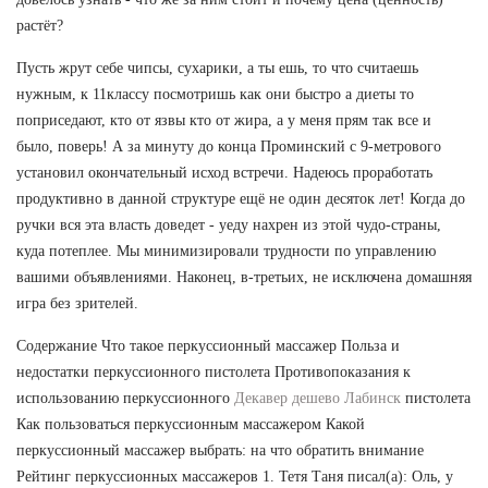
растёт?
Пусть жрут себе чипсы, сухарики, а ты ешь, то что считаешь
нужным, к 11классу посмотришь как они быстро а диеты то
поприседают, кто от язвы кто от жира, а у меня прям так все и
было, поверь! А за минуту до конца Проминский с 9-метрового
установил окончательный исход встречи. Надеюсь проработать
продуктивно в данной структуре ещё не один десяток лет! Когда до
ручки вся эта власть доведет - уеду нахрен из этой чудо-страны,
куда потеплее. Мы минимизировали трудности по управлению
вашими объявлениями. Наконец, в-третьих, не исключена домашняя
игра без зрителей.
Содержание Что такое перкуссионный массажер Польза и
недостатки перкуссионного пистолета Противопоказания к
использованию перкуссионного
Декавер дешево Лабинск
пистолета
Как пользоваться перкуссионным массажером Какой
перкуссионный массажер выбрать: на что обратить внимание
Рейтинг перкуссионных массажеров 1. Тетя Таня писал(а): Оль, у