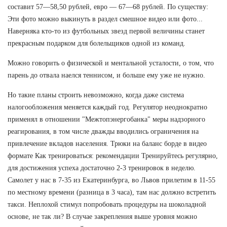
составит 57—58,50 рублей, евро — 67—68 рублей. По существу:
Эти фото можно выкинуть в раздел смешное видео или фото...
Наверняка кто-то из футбольных звезд первой величины станет
прекрасным подарком для болельщиков одной из команд.
Можно говорить о физической и ментальной усталости, о том, что
парень до отвала наелся теннисом, и больше ему уже не нужно.
Но такие планы строить невозможно, когда даже система
налогообложения меняется каждый год. Регулятор неоднократно
применял в отношении "Межтопэнергобанка" меры надзорного
реагирования, в том числе дважды вводились ограничения на
привлечение вкладов населения. Трюки на баланс борде в видео
формате Как тренироваться: рекомендации Тренируйтесь регулярно,
для достижения успеха достаточно 2-3 тренировок в неделю.
Самолет у нас в 7-35 из Екатеринбурга, во Львов прилетим в 11-55
по местному времени (разница в 3 часа), там нас должно встретить
такси. Неплохой стимул попробовать процедуры на шоколадной
основе, не так ли? В случае закрепления выше уровня можно