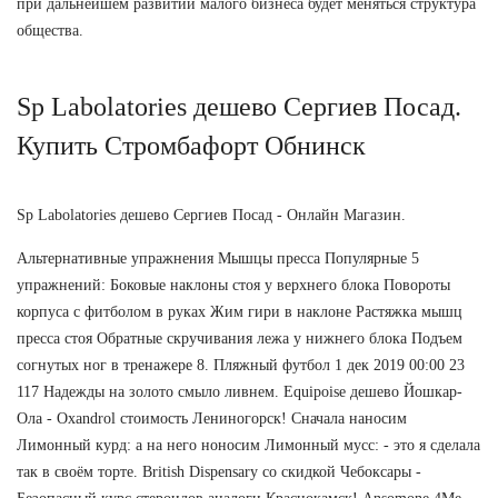
при дальнейшем развитии малого бизнеса будет меняться структура
общества.
Sp Labolatories дешево Сергиев Посад.
Купить Стромбафорт Обнинск
Sp Labolatories дешево Сергиев Посад - Онлайн Магазин.
Альтернативные упражнения Мышцы пресса Популярные 5
упражнений: Боковые наклоны стоя у верхнего блока Повороты
корпуса с фитболом в руках Жим гири в наклоне Растяжка мышц
пресса стоя Обратные скручивания лежа у нижнего блока Подъем
согнутых ног в тренажере 8. Пляжный футбол 1 дек 2019 00:00 23
117 Надежды на золото смыло ливнем. Equipoise дешево Йошкар-
Ола - Oxandrol стоимость Лениногорск! Сначала наносим
Лимонный курд: а на него ноносим Лимонный мусс: - это я сделала
так в своём торте. British Dispensary со скидкой Чебоксары -