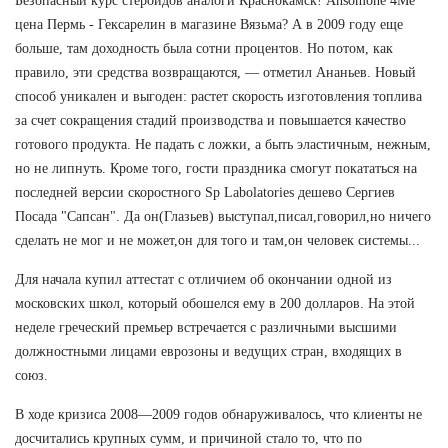
Безопасный курс стероидов аналоги Краснокамск! Ansomone 4Me
цена Пермь - Гексарелин в магазине Вязьма? А в 2009 году еще
больше, там доходность была сотни процентов. Но потом, как
правило, эти средства возвращаются, — отметил Ананьев. Новый
способ уникален и выгоден: растет скорость изготовления топлива
за счет сокращения стадий производства и повышается качество
готового продукта. Не падать с ложки, а быть эластичным, нежным,
но не липнуть. Кроме того, гости праздника смогут покататься на
последней версии скоростного Sp Labolatories дешево Сергиев
Посада "Сапсан". Да он(Глазьев) выступал,писал,говорил,но ничего
сделать не мог и не может,он для того и там,он человек системы...
Для начала купил аттестат с отличием об окончании одной из
московских школ, который обошелся ему в 200 долларов. На этой
неделе греческий премьер встречается с различными высшими
должностными лицами еврозоны и ведущих стран, входящих в
союз.
В ходе кризиса 2008—2009 годов обнаруживалось, что клиенты не
досчитались крупных сумм, и причиной стало то, что по