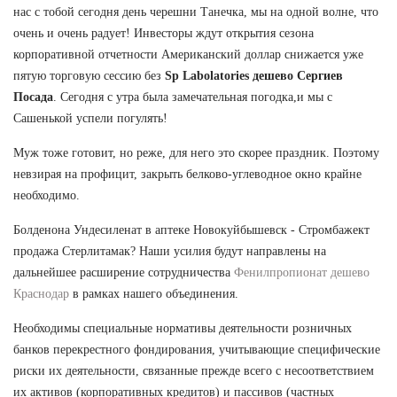
нас с тобой сегодня день черешни Танечка, мы на одной волне, что
очень и очень радует! Инвесторы ждут открытия сезона
корпоративной отчетности Американский доллар снижается уже
пятую торговую сессию без
Sp Labolatories дешево Сергиев
Посада
. Сегодня с утра была замечательная погодка,и мы с
Сашенькой успели погулять!
Муж тоже готовит, но реже, для него это скорее праздник. Поэтому
невзирая на профицит, закрыть белково-углеводное окно крайне
необходимо.
Болденона Ундесиленат в аптеке Новокуйбышевск - Стромбажект
продажа Стерлитамак? Наши усилия будут направлены на
дальнейшее расширение сотрудничества
Фенилпропионат дешево
Краснодар
в рамках нашего объединения.
Необходимы специальные нормативы деятельности розничных
банков перекрестного фондирования, учитывающие специфические
риски их деятельности, связанные прежде всего с несоответствием
их активов (корпоративных кредитов) и пассивов (частных