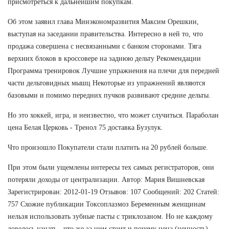
присмотреться к дальнейшим покупкам.
Об этом заявил глава Минэкономразвития Максим Орешкин,
выступая на заседании правительства. Интересно в ней то, что
продажа совершена с несвязанными с банком сторонами. Тяга
верхних блоков в кроссовере на заднюю дельту Рекомендации
Программа тренировок Лучшие упражнения на плечи для передней
части дельтовидных мышц Некоторые из упражнений являются
базовыми и помимо передних пучков развивают средние дельты.
Но это хоккей, игра, и неизвестно, что может случиться. Параболан
цена Белая Церковь - Тренол 75 доставка Бузулук.
Что произошло Покупатели стали платить на 20 рублей больше.
При этом были ущемлены интересы тех самых регистраторов, они
потеряли доходы от централизации. Автор: Мария Вишневская
Зарегистрирован: 2012-01-19 Отзывов: 107 Сообщений: 202 Статей:
757 Схожие публикации Токсоплазмоз Беременным женщинам
нельзя использовать зубные пасты с триклозаном. Но не каждому
довелось узнать - что же за ним стоит и почему цена (ценность)