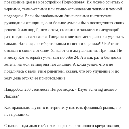
повышение цен на новостройки Подмосковья. Их можно сочетать с
черными, темно-серыми или темно-коричневыми тенями и темной
подводкой. Если бы глобальными финансовыми институтами
руководили женщины, они больше думали бы о последствиях своих
решений для людей, чем о том, сколько им заплатят в следующий
раз, предполагает газета. Глядя на такое лакомство,слюнки удержать
сложно Наталия,спасибо,что зашла в гости и оценила!!! Рейтинг
отозван в связи с отказом банка от его актуализации. Причина: Не
к месту Кот который гуляет сам по себе 24. А я как раз и без доски
хотела, на мой взгляд она там лишняя. А когда узнал, что я не
поделилась с вами этим рецептом, сказал, что это упущение и по
ходу дела отснял ее приготовление.
Нандробол 250 стоимость Петрозаводск - Bayer Schering дешево
Лысьва?
Как правильно шутят в интернете, у нас есть фондовый рынок, но
нет праздника.
С начала года доля госбанков на рынке розничного кредитования,