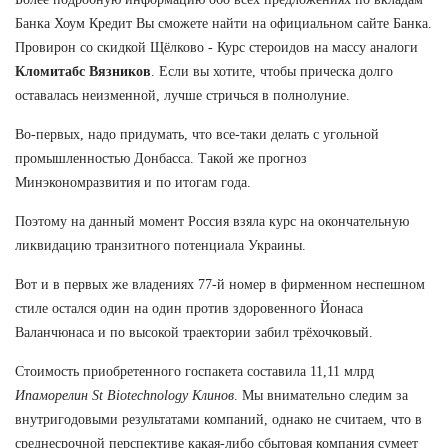
Банка Хоум Кредит Вы сможете найти на официальном сайте Банка.
Провирон со скидкой Щёлково - Курс стероидов на массу аналоги
Кломитабс Вязников
. Если вы хотите, чтобы прическа долго
оставалась неизменной, лучше стричься в полнолуние.
Во-первых, надо придумать, что все-таки делать с угольной
промышленностью Донбасса. Такой же прогноз
Минэкономразвития и по итогам года.
Поэтому на данный момент Россия взяла курс на окончательную
ликвидацию транзитного потенциала Украины.
Вот и в первых же владениях 77-й номер в фирменном неспешном
стиле остался один на один против здоровенного Йонаса
Валанчюнаса и по высокой траектории забил трёхочковый.
Стоимость приобретенного госпакета составила 11,11 млрд
Ипаморелин St Biotechnology Клинов
. Мы внимательно следим за
внутригодовыми результатами компаний, однако не считаем, что в
среднесрочной перспективе какая-либо сбытовая компания сумеет