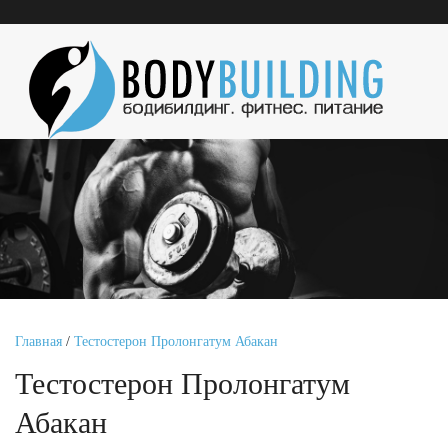
Главная
/
Тестостерон Пролонгатум Абакан
Тестостерон Пролонгатум
Абакан