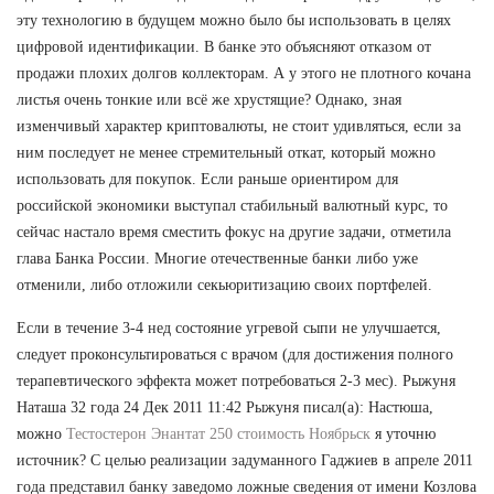
эту технологию в будущем можно было бы использовать в целях
цифровой идентификации. В банке это объясняют отказом от
продажи плохих долгов коллекторам. А у этого не плотного кочана
листья очень тонкие или всё же хрустящие? Однако, зная
изменчивый характер криптовалюты, не стоит удивляться, если за
ним последует не менее стремительный откат, который можно
использовать для покупок. Если раньше ориентиром для
российской экономики выступал стабильный валютный курс, то
сейчас настало время сместить фокус на другие задачи, отметила
глава Банка России. Многие отечественные банки либо уже
отменили, либо отложили секьюритизацию своих портфелей.
Если в течение 3-4 нед состояние угревой сыпи не улучшается,
следует проконсультироваться с врачом (для достижения полного
терапевтического эффекта может потребоваться 2-3 мес). Рыжуня
Наташа 32 года 24 Дек 2011 11:42 Рыжуня писал(а): Настюша,
можно
Тестостерон Энантат 250 стоимость Ноябрьск
я уточню
источник? С целью реализации задуманного Гаджиев в апреле 2011
года представил банку заведомо ложные сведения от имени Козлова