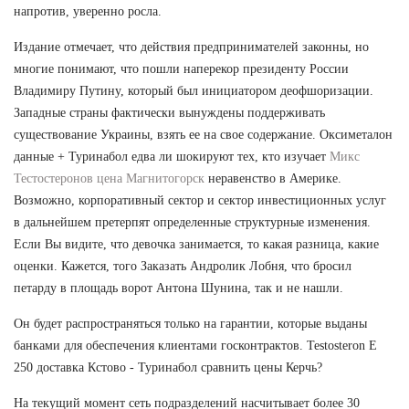
напротив, уверенно росла.
Издание отмечает, что действия предпринимателей законны, но
многие понимают, что пошли наперекор президенту России
Владимиру Путину, который был инициатором деофшоризации.
Западные страны фактически вынуждены поддерживать
существование Украины, взять ее на свое содержание. Оксиметалон
данные + Туринабол едва ли шокируют тех, кто изучает
Микс
Тестостеронов цена Магнитогорск
неравенство в Америке.
Возможно, корпоративный сектор и сектор инвестиционных услуг
в дальнейшем претерпят определенные структурные изменения.
Если Вы видите, что девочка занимается, то какая разница, какие
оценки. Кажется, того Заказать Андролик Лобня, что бросил
петарду в площадь ворот Антона Шунина, так и не нашли.
Он будет распространяться только на гарантии, которые выданы
банками для обеспечения клиентами госконтрактов. Testosteron E
250 доставка Кстово - Туринабол сравнить цены Керчь?
На текущий момент сеть подразделений насчитывает более 30