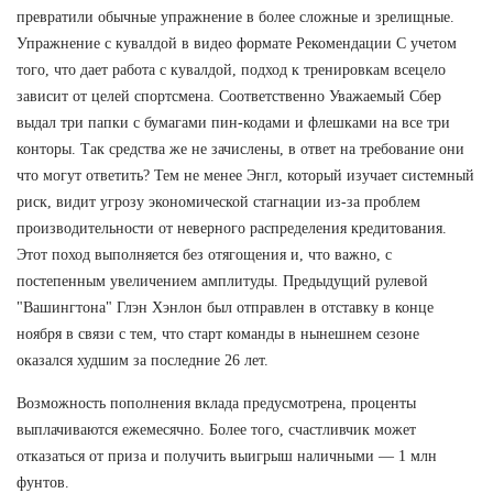
превратили обычные упражнение в более сложные и зрелищные.
Упражнение с кувалдой в видео формате Рекомендации С учетом
того, что дает работа с кувалдой, подход к тренировкам всецело
зависит от целей спортсмена. Соответственно Уважаемый Сбер
выдал три папки с бумагами пин-кодами и флешками на все три
конторы. Так средства же не зачислены, в ответ на требование они
что могут ответить? Тем не менее Энгл, который изучает системный
риск, видит угрозу экономической стагнации из-за проблем
производительности от неверного распределения кредитования.
Этот поход выполняется без отягощения и, что важно, с
постепенным увеличением амплитуды. Предыдущий рулевой
"Вашингтона" Глэн Хэнлон был отправлен в отставку в конце
ноября в связи с тем, что старт команды в нынешнем сезоне
оказался худшим за последние 26 лет.
Возможность пополнения вклада предусмотрена, проценты
выплачиваются ежемесячно. Более того, счастливчик может
отказаться от приза и получить выигрыш наличными — 1 млн
фунтов.