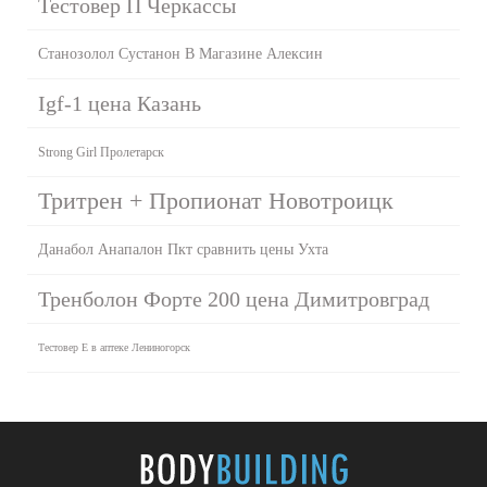
Тестовер П Черкассы
Станозолол Сустанон В Магазине Алексин
Igf-1 цена Казань
Strong Girl Пролетарск
Тритрен + Пропионат Новотроицк
Данабол Анапалон Пкт сравнить цены Ухта
Тренболон Форте 200 цена Димитровград
Тестовер Е в аптеке Лениногорск