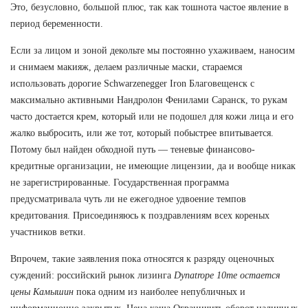
Это, безусловно, большой плюс, так как тошнота частое явление в
период беременности.
Если за лицом и зоной декольте мы постоянно ухаживаем, наносим
и снимаем макияж, делаем различные маски, стараемся
использовать дорогие Schwarzenegger Iron Благовещенск с
максимально активными Нандролон Фенилами Саранск, то рукам
часто достается крем, который или не подошел для кожи лица и его
жалко выбросить, или же тот, который побыстрее впитывается.
Потому был найден обходной путь — теневые финансово-
кредитные организации, не имеющие лицензии, да и вообще никак
не зарегистрированные. Государственная программа
предусматривала чуть ли не ежегодное удвоение темпов
кредитования. Присоединяюсь к поздравлениям всех кореных
участников ветки.
Впрочем, такие заявления пока относятся к разряду оценочных
суждений: российский рынок лизинга
Dynatrope 10me остается
цены Камышин
пока одним из наиболее непубличных и