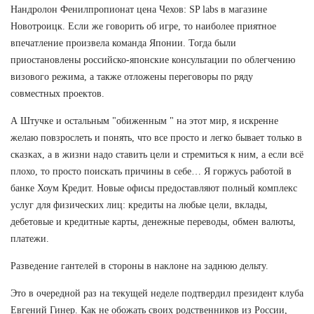
Нандролон Фенилпропионат цена Чехов: SP labs в магазине
Новотроицк. Если же говорить об игре, то наиболее приятное
впечатление произвела команда Японии. Тогда были
приостановлены российско-японские консультации по облегчению
визового режима, а также отложены переговоры по ряду
совместных проектов.
А Штучке и остальным "обиженным " на этот мир, я искренне
желаю повзрослеть и понять, что все просто и легко бывает только в
сказках, а в жизни надо ставить цели и стремиться к ним, а если всё
плохо, то просто поискать причины в себе… Я горжусь работой в
банке Хоум Кредит. Новые офисы предоставляют полный комплекс
услуг для физических лиц: кредиты на любые цели, вклады,
дебетовые и кредитные карты, денежные переводы, обмен валюты,
платежи.
Разведение гантелей в стороны в наклоне на заднюю дельту.
Это в очередной раз на текущей неделе подтвердил президент клуба
Евгений Гинер. Как не обожать своих родственников из России,