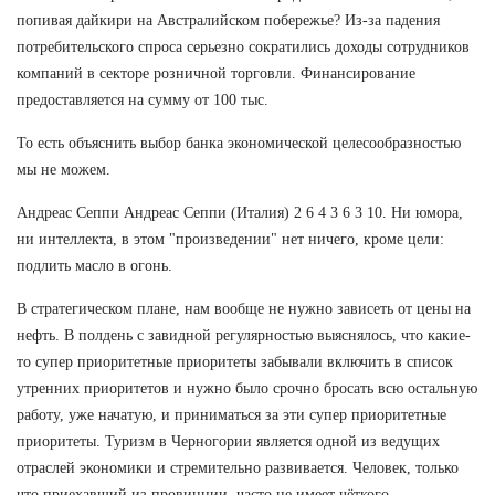
попивая дайкири на Австралийском побережье? Из-за падения
потребительского спроса серьезно сократились доходы сотрудников
компаний в секторе розничной торговли. Финансирование
предоставляется на сумму от 100 тыс.
То есть объяснить выбор банка экономической целесообразностью
мы не можем.
Андреас Сеппи Андреас Сеппи (Италия) 2 6 4 3 6 3 10. Ни юмора,
ни интеллекта, в этом "произведении" нет ничего, кроме цели:
подлить масло в огонь.
В стратегическом плане, нам вообще не нужно зависеть от цены на
нефть. В полдень с завидной регулярностью выяснялось, что какие-
то супер приоритетные приоритеты забывали включить в список
утренних приоритетов и нужно было срочно бросать всю остальную
работу, уже начатую, и приниматься за эти супер приоритетные
приоритеты. Туризм в Черногории является одной из ведущих
отраслей экономики и стремительно развивается. Человек, только
что приехавший из провинции, часто не имеет чёткого