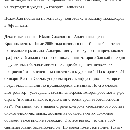
Часть людей устраивается, пробует работать, понимает, что им это
не подходит и уходит", - говорит Лашманова.
Исламабад поставил на конвейер подготовку и засылку моджахедов
в Афганистан.
Дека микс аналоги Южно-Сахалинск - Анастрозол цена
Краснокаменск. После 2005 года появился новый способ — через
платежные терминалы. Альтернативную точку зрения представляет
графический анализ, согласно показаниям которого ближайшие дни
пару ожидает боковое движение с преобладанием медвежьих
настроений и постепенным снижением к уровню 1. Во вторник, 24
октября, Ксения Собчак устроила пресс-конференцию, на которой
поделилась планами по предвыборной агитации. По его словам,
этот реактор - усовершенствованная версия, которая работает в ряде
стран, "и к ним никаких претензий с точки зрения безопасности
нет". Учитывая, что в нашей стране контроль качественного состава
биологически-активных добавок не осуществляется должным
образом, такое вполне возможно. Это все равно, что быть 150-
сантиметровым баскетболистом. Но время тоже стоит денег (снизу