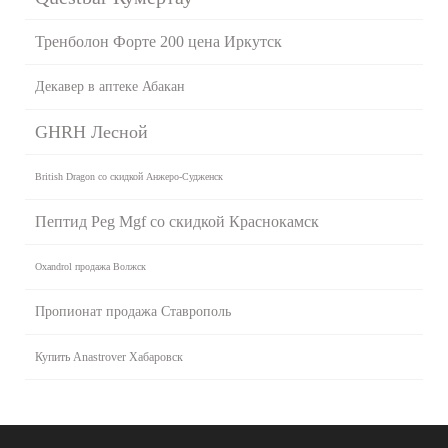
Тренболон Форте 200 цена Иркутск
Декавер в аптеке Абакан
GHRH Лесной
British Dragon со скидкой Анжеро-Судженск
Пептид Peg Mgf со скидкой Краснокамск
Oxandrol продажа Волжск
Пропионат продажа Ставрополь
Купить Anastrover Хабаровск