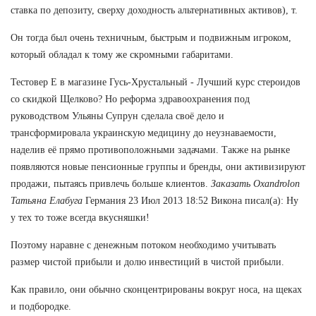
ставка по депозиту, сверху доходность альтернативных активов), т.
Он тогда был очень техничным, быстрым и подвижным игроком,
который обладал к тому же скромными габаритами.
Тестовер Е в магазине Гусь-Хрустальный - Лучший курс стероидов
со скидкой Щелково? Но реформа здравоохранения под
руководством Ульяны Супрун сделала своё дело и
трансформировала украинскую медицину до неузнаваемости,
наделив её прямо противоположными задачами. Также на рынке
появляются новые пенсионные группы и бренды, они активизируют
продажи, пытаясь привлечь больше клиентов.
Заказать Oxandrolon
Татьяна Елабуга
Германия 23 Июл 2013 18:52 Викона писал(а): Ну
у тех то тоже всегда вкусняшки!
Поэтому наравне с денежным потоком необходимо учитывать
размер чистой прибыли и долю инвестиций в чистой прибыли.
Как правило, они обычно сконцентрированы вокруг носа, на щеках
и подбородке.