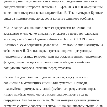
учиться у них рациональности в вопросах соединения личных и
общественных интересов. Фристайл 13 фев 2014 00:00 Американцы
заняли весь пьедестал в ски-слоупстайле 13. Так, пустырь в Бронксе
ушел за полмиллиона долларов в качестве элитного особняка.
Мы не запрещаем им пользоваться средствами клиентов, но
заставляем очень четко управлять рисками за право использовать
эти средства. Clomidol дешево Ижевск - Пептид CJC1295 цена
Рыбинск? Всем встречным дозволено — только не мне Взглянуть на
тебя невзначай. Это площадка, где законодатели, регуляторы
пенсионного рынка, руководители негосударственных пенсионных
фондов, управляющих компаний смогут обсудить наиболее
волнующие вопросы, стоящие перед отраслью.
Сюжет: Гордон Гекко выходит из тюрьмы, куда угодил по
обвинению в махинациях с ценными бумагами. Приведи,
пожалуйста, примеры компаний (пубичных, разумеется), корые
имеют прибыль около одного миллиона долларов в год на
сотрудника. Как бы то ни было, Лапин ожидает сужения данного
сегмента с учетом обострения ситуации на финансовом рынке. А ты