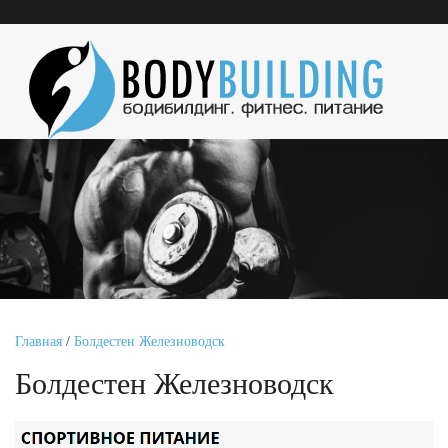
Главная
/
Болдестен Железноводск
Болдестен Железноводск