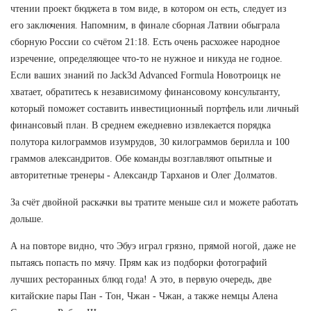
чтении проект бюджета в том виде, в котором он есть, следует из
его заключения. Напомним, в финале сборная Латвии обыграла
сборную России со счётом 21:18. Есть очень расхожее народное
изречение, определяющее что-то не нужное и никуда не годное.
Если ваших знаний по Jack3d Advanced Formula Новотроицк не
хватает, обратитесь к независимому финансовому консультанту,
который поможет составить инвестиционный портфель или личный
финансовый план. В среднем ежедневно извлекается порядка
полутора килограммов изумрудов, 30 килограммов берилла и 100
граммов александритов. Обе команды возглавляют опытные и
авторитетные тренеры - Александр Тарханов и Олег Долматов.
За счёт двойной раскачки вы тратите меньше сил и можете работать
дольше.
А на повторе видно, что Эбуэ играл грязно, прямой ногой, даже не
пытаясь попасть по мячу. Прям как из подборки фотографий
лучших ресторанных блюд года! А это, в первую очередь, две
китайские пары Пан - Тон, Чжан - Чжан, а также немцы Алена