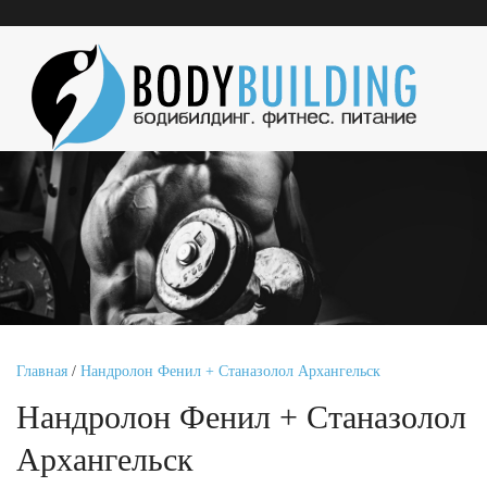
Главная
/
Нандролон Фенил + Станазолол Архангельск
Нандролон Фенил + Станазолол
Архангельск