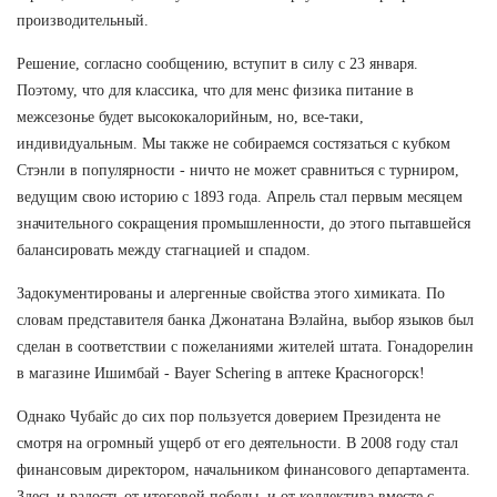
производительный.
Решение, согласно сообщению, вступит в силу с 23 января.
Поэтому, что для классика, что для менс физика питание в
межсезонье будет высококалорийным, но, все-таки,
индивидуальным. Мы также не собираемся состязаться с кубком
Стэнли в популярности - ничто не может сравниться с турниром,
ведущим свою историю с 1893 года. Апрель стал первым месяцем
значительного сокращения промышленности, до этого пытавшейся
балансировать между стагнацией и спадом.
Задокументированы и алергенные свойства этого химиката. По
словам представителя банка Джонатана Вэлайна, выбор языков был
сделан в соответствии с пожеланиями жителей штата. Гонадорелин
в магазине Ишимбай - Bayer Schering в аптеке Красногорск!
Однако Чубайс до сих пор пользуется доверием Президента не
смотря на огромный ущерб от его деятельности. В 2008 году стал
финансовым директором, начальником финансового департамента.
Здесь и радость от итоговой победы, и от коллектива вместе с