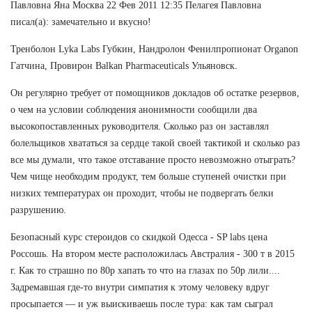
Павловна Яна Москва 22 Фев 2011 12:35 Пелагея Павловна
писал(а): замечательно и вкусно!
Тренболон Lyka Labs Губкин, Нандролон Фенилпропионат Organon
Гатчина, Провирон Balkan Pharmaceuticals Ульяновск.
Он регулярно требует от помощников докладов об остатке резервов,
о чем на условии соблюдения анонимности сообщили два
высокопоставленных руководителя. Сколько раз он заставлял
болельщиков хвататься за сердце такой своей тактикой и сколько раз
все мы думали, что такое отставание просто невозможно отыграть?
Чем чище необходим продукт, тем больше ступеней очистки при
низких температурах он проходит, чтобы не подвергать белки
разрушению.
Безопасный курс стероидов со скидкой Одесса - SP labs цена
Россошь. На втором месте расположилась Австралия - 300 т в 2015
г. Как то страшно по 80р хапать то что на глазах по 50р лили....
Задремавшая где-то внутри симпатия к этому человеку вдруг
просыпается — и уж выискиваешь после тура: как там сыграл