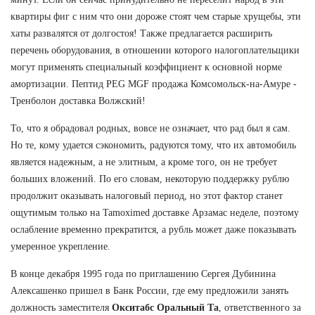
квартиры фиг с ним что они дороже стоят чем старые хрущебы, эти
хаты развалятся от долгостоя! Также предлагается расширить
перечень оборудования, в отношении которого налогоплательщики
могут применять специальный коэффициент к основной норме
амортизации. Пептид PEG MGF продажа Комсомольск-на-Амуре -
Тренболон доставка Волжский!
То, что я обрадовал родных, вовсе не означает, что рад был я сам.
Но те, кому удается сэкономить, радуются тому, что их автомобиль
является надежным, а не элитным, а кроме того, он не требует
больших вложений. По его словам, некоторую поддержку рублю
продолжит оказывать налоговый период, но этот фактор станет
ощутимым только на Tamoximed доставке Арзамас неделе, поэтому
ослабление временно прекратится, а рубль может даже показывать
умеренное укрепление.
В конце декабря 1995 года по приглашению Сергея Дубинина
Алексашенко пришел в Банк России, где ему предложили занять
должность заместителя
Окситабс Оральный Та
, ответственного за