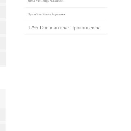
Дека Vermodje Чапаевск
Dyma-Burn Xtreme Апрелевка
1295 Dac в аптеке Прокопьевск