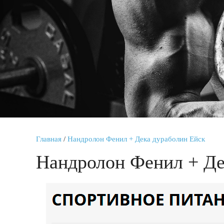
Главная
/
Нандролон Фенил + Дека дураболин Ейск
Нандролон Фенил + Де