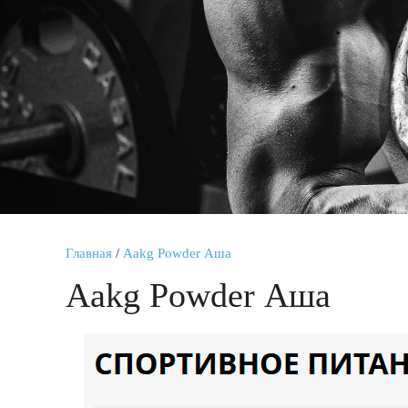
Главная
/
Aakg Powder Аша
Aakg Powder Аша