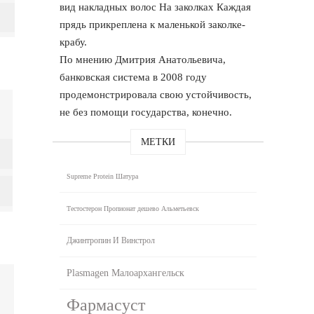
вид накладных волос На заколках Каждая
прядь прикреплена к маленькой заколке-
крабу.
По мнению Дмитрия Анатольевича,
банковская система в 2008 году
продемонстрировала свою устойчивость,
не без помощи государства, конечно.
МЕТКИ
Supreme Protein Шатура
Тестостерон Пропионат дешево Альметьевск
Джинтропин И Винстрол
Plasmagen Малоархангельск
Фармасуст