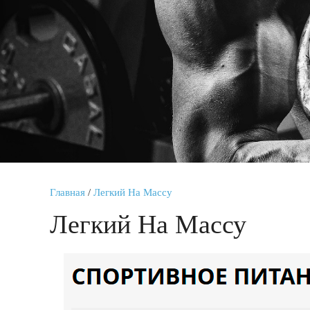
Главная
/
Легкий На Массу
Легкий На Массу